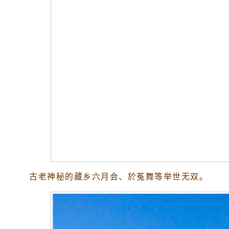
古老神秘的藏乡六月会、於菟舞等举世无双。