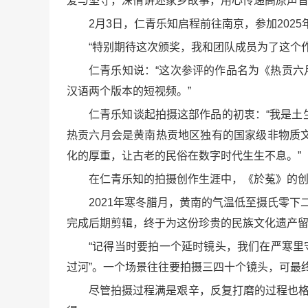
爱与坚守，深情讲述家乡故事，用心传递高原声音
2月3日，仁青乐知启程前往南京，参加202
“特别期待这次颁奖，我和团队成员为了这个
仁青乐知说：“这次参评的作品名为《热贡六
汉语两个版本的短视频。”
仁青乐知谈起拍摄这部作品的初衷：“我是
热贡六月会是黄南热贡地区独有的国家级非物质
化的厚重，让古老的民俗在数字时代生生不息。”
在仁青乐知的拍摄创作生涯中，《於菟》的
2021年寒冬腊月，黄南的气温低至摄氏零
完成后期剪辑，终于为这份珍贵的民族文化遗产
“记得当时要拍一个延时镜头，我们在严寒里
过河”。一个场景往往要拍摄三四十个镜头，可最
尽管拍摄过程满是艰辛，反复打磨的过程也格