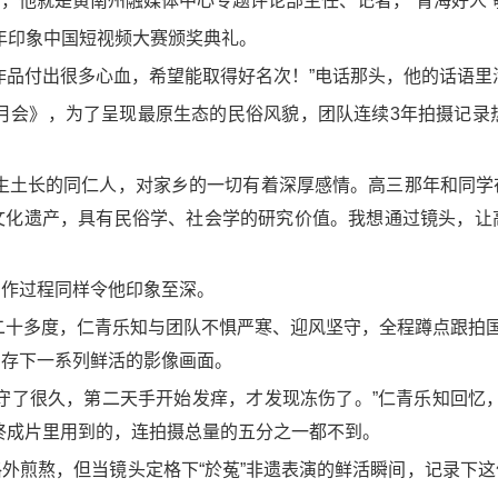
，他就是黄南州融媒体中心专题评论部主任、记者，“青海好人”
5年印象中国短视频大赛颁奖典礼。
作品付出很多心血，希望能取得好名次！”电话那头，他的话语里
月会》，为了呈现最原生态的民俗风貌，团队连续3年拍摄记录
土生土长的同仁人，对家乡的一切有着深厚感情。高三那年和同学
文化遗产，具有民俗学、社会学的研究价值。我想通过镜头，让
创作过程同样令他印象至深。
下二十多度，仁青乐知与团队不惧严寒、迎风坚守，全程蹲点跟拍国
留存下一系列鲜活的影像画面。
守了很久，第二天手开始发痒，才发现冻伤了。”仁青乐知回忆
终成片里用到的，连拍摄总量的五分之一都不到。
外煎熬，但当镜头定格下“於菟”非遗表演的鲜活瞬间，记录下