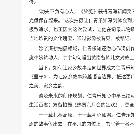
得。
“功夫不负有心人，《於菟》获得青海新闻
光盘保存起来。”这次拍摄让仁青乐知深刻体会
极致追求。也正因为这次尝试，让他在记录非物
当地珍贵的文化瑰宝，通过影像被看见、被铭记
除了深耕拍摄领域，仁青乐知还潜心作词创
旋律婉转动人，字字句句唱出黄南各族儿女对故
当下，如何让家乡故事走向世界成为仁青乐知
《坚守》。为让家乡故事跨越语言边界、抵达更
之美、家乡之韵。
谈及未来的创作规划，仁青乐知心中早已绘
生活百态；筹备拍摄《热贡六月会的狂欢》，更
十一载扎根高原，十一载初心如磐。仁青乐
原的故事传出去，在平凡的岗位上，书写着一名