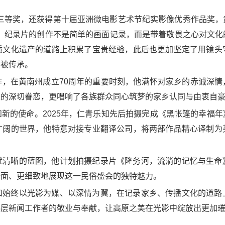
奖三等奖，还获得第十届亚洲微电影艺术节纪实影像优秀作品奖，
到，纪录片的创作不是简单的画面记录，而是带着敬畏之心对文化
质文化遗产的道路上积累了宝贵经验，此后也更加坚定了用镜头
、被传承。
作，在黄南州成立70周年的重要时刻，他满怀对家乡的赤诚深情
土的深切眷恋，更唱响了各族群众同心筑梦的家乡认同与由衷自
新的使命。2025年，仁青乐知先后拍摄完成《黑帐篷的幸福
广阔的世界，他特意对接专业翻译公司，将两部作品精心译制为
就清晰的蓝图，他计划拍摄纪录片《隆务河，流淌的记忆与生命
全面、更细致地展现这一民俗盛会的独特魅力。
知始终以光影为媒、以深情为翼，在记录家乡、传播文化的道路
基层新闻工作者的敬业与奉献，让高原之美在光影中绽放出更加