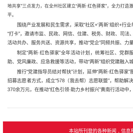
地共享”三点发力，在全州社区建立“两新·红色驿家”，全力打造
平。
围绕产业发展和民生需求，采取“社区+‘两新’组织+行
“打卡”，邀请市监、民政、网信、住建、税务、财政、司
活动共办、服务共送、资源共享，推动“党企”同频共振、力
制定“两新·红色驿家”全年活动计划，统筹社区、党
助、党风廉政、应急救援等活动，带动“两新”组织党建融入
推行“党建指导员结对帮扶”计划，延伸“两新·红色驿
招募志愿者方式，成立“578（我去帮）志愿联盟”，帮助
370余万元，在推动“红色引领·助力乡村振兴”黄南行活动中
本站所刊登的各种新闻﹑信息