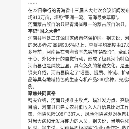
……
在22日举行的青海省十三届人大七次会议新闻发
场913万亩，堪称“亚洲一流、青海最美草原”。
河南蒙古族自治县是青海省唯一的蒙古族自治县，平
牢记“国之大者”
河南县地处三江源国家级自然保护区。钢夫说，河
的86.84%提高到93.6%以上，草群平均高度由17.
多年前，河南县在青海省率先实施“禁塑令”，全面
于心、外化于行的自觉行动，形成了极具河南特色
河南县也是纯牧业县，具有悠久的蒙藏文化，是
钢夫介绍，河南县确定了“增量、提质、补链、扩输
品等具有地域特色的生态有机产品330余种，完成
例。
聚焦共同富裕
钢夫介绍，河南县找准主攻点、瞄准发力点、突
目前，河南县已建立农村低收入人群信息比对工
策，消除风险108户387人，风险消除监测对象帮
对患大病和无发展能力的人员，钢夫说，当地强化
同时，钢夫说，河南县积极探索“企业+合作社+牧户