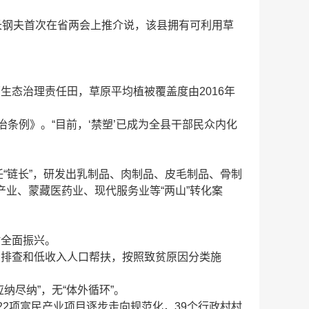
长钢夫首次在省两会上推介说，该县拥有可利用草
态治理责任田，草原平均植被覆盖度由2016年
条例》。“目前，‘禁塑’已成为全县干部民众内化
任“链长”，研发出乳制品、肉制品、皮毛制品、骨制
产业、蒙藏医药业、现代服务业等“两山”转化案
村全面振兴。
测排查和低收入人口帮扶，按照致贫原因分类施
尽纳”，无“体外循环”。
，22项富民产业项目逐步走向规范化，39个行政村村