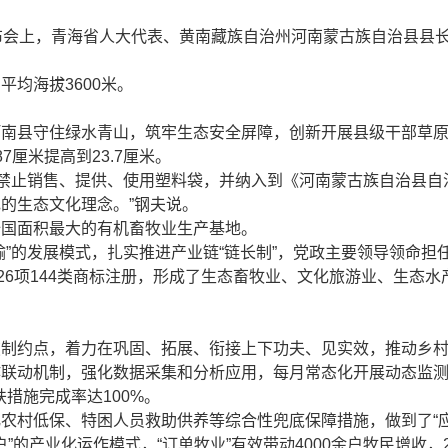
布会上，青海省人大代表、黄南藏族自治州河南蒙古族自治县县
均海拔3600米。
南县守住绿水青山，筑牢生态安全屏障，创新开展县级干部草原生
87厘米提高到23.7厘米。
禁止销售、提供、使用塑料袋，并纳入到《河南蒙古族自治县自治
的生态文化理念。”钢夫说。
全国面积最大的有机畜牧业生产基地。
”的发展模式，扎实推进产业链“链长制”，党政主要领导领命担
26项144类商标注册，形成了生态畜牧业、文化旅游业、生态水
破制约点，着力在巩固、拓展、衔接上下功夫、见实效，推动乡
作联动机制，强化数据采集和分析应用，每月常态化开展动态监
扶措施完成率达100%。
农村低保、特困人员救助供养等综合性兜底保障措施，做到了“应纳
”的产业化运作模式，“订单牧业”有效带动4000余户牧民增收