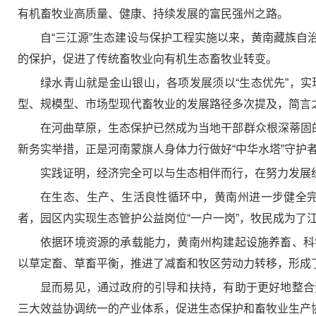
有机畜牧业高质量、健康、持续发展的富民强州之路。
自“三江源”生态建设与保护工程实施以来，黄南藏族
的保护，促进了传统畜牧业向有机生态畜牧业转变。
绿水青山就是金山银山，各项发展须以“生态优先”，
型、规模型、市场型现代畜牧业的发展路径多次提及，简言
在河曲草原，生态保护已然成为当地干部群众根深蒂固的
新务实举措，正是河南蒙旗人身体力行做好“中华水塔”守护
实践证明，经济完全可以与生态相伴而行，在努力发展
在生态、生产、生活良性循环中，黄南州进一步健全
者，园区内实现生态管护公益岗位“一户一岗”，牧民成为了
依据环境资源的承载能力，黄南州构建起设施养畜、科
以草定畜、草畜平衡，推进了减畜和牧区劳动力转移，形成
显而易见，通过政府的引导和扶持，有助于更好地整合
三大效益协调统一的产业体系，促进生态保护和畜牧业生产