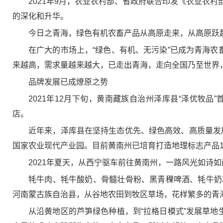
2021年9月，农业农村部、省政府联合印发《农业农
的深化和升华。
今日之青海，绿色有机农畜产品从高原走来，从高原跃
在广大的市场上，“绿色、有机、无污染”已成为青海农
来越高，需求量越来越大，已走出青海，走向全国乃至世界
品牌发展已成燎原之势
2021年12月下旬，黄南藏族自治州泽库县“泽优牧
店。
近年来，泽库县在坚持生态优先、绿色高效、高质量发展
国家农业现代产业园。目前黄南州已培育打造地理标志产品1
2021年夏天，从西宁驱车前往黄南州，一路风光如诗
牦牛肉、牦牛酸奶、骨髓壮骨粉、黑青稞啤酒、牦牛奶
河南蒙古族自治县，从谷地农田到牧区草场，花样繁多的青
从沿黄地区的芦笋绿色种植，到“拉格日模式”发展草地