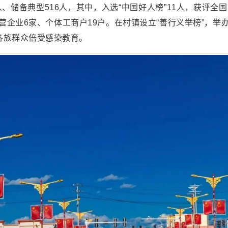
人、储备典型516人，其中，入选“中国好人榜”11人，获评
营企业6家、个体工商户19户。在村镇设立“善行义举榜”，举
各族群众倍受感染教育。