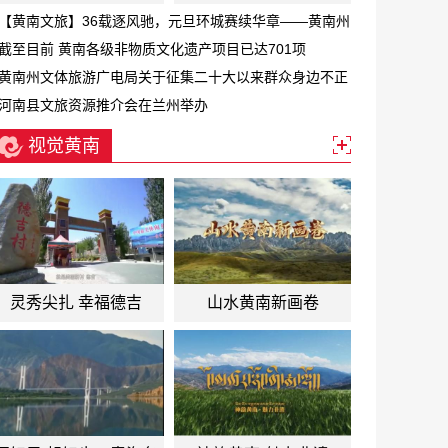
【黄南文旅】36载逐风驰，元旦环城赛续华章——黄南州
第三十六届元旦环城赛激情开跑
截至目前 黄南各级非物质文化遗产项目已达701项
黄南州文体旅游广电局关于征集二十大以来群众身边不正
之风和腐败问题线索的公告
河南县文旅资源推介会在兰州举办
视觉黄南
灵秀尖扎 幸福德吉
山水黄南新画卷