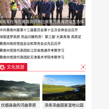
吴晓军在海东黄南调研并出席黄河青海流域生态保
护和高质量发展专题会
中共黄南州委第十三届委员会第十五次全体会议召开
绿茵逐梦高原 热血闪耀热贡！第三届“大美青海·高原足
球”超级联赛黄南赛区正式启幕
黄南州政府党组会议和常务会议先后召开
黄南州党政代表团赴江苏省南通市考察学习
黄南州党政代表团赴天津美术学院考察学习
文化旅游
炊烟袅袅的河曲草原
泽库泽曲国家湿地公园