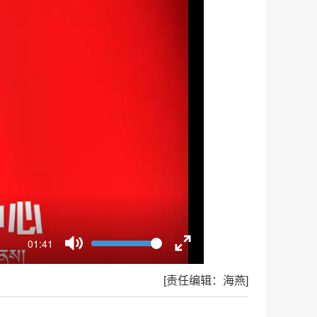
Volume
01:41
Current
time
Toggle
Toggle
Mute
Fullscreen
[责任编辑：海燕]