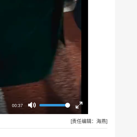
Volume
00:37
Current
time
Toggle
Toggle
Mute
Fullscreen
[责任编辑：海燕]