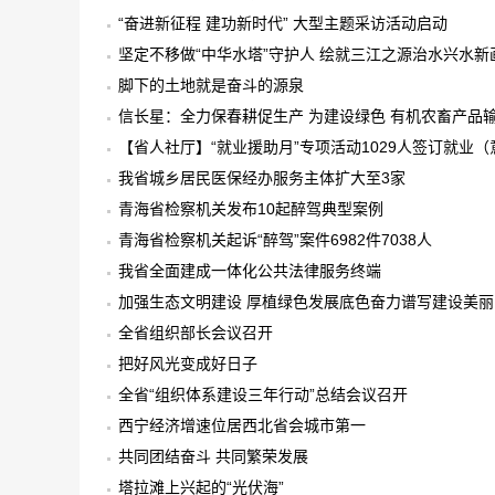
“奋进新征程 建功新时代” 大型主题采访活动启动
坚定不移做“中华水塔”守护人 绘就三江之源治水兴水新
脚下的土地就是奋斗的源泉
信长星：全力保春耕促生产 为建设绿色 有机农畜产品
【省人社厅】“就业援助月”专项活动1029人签订就业
我省城乡居民医保经办服务主体扩大至3家
青海省检察机关发布10起醉驾典型案例
青海省检察机关起诉“醉驾”案件6982件7038人
我省全面建成一体化公共法律服务终端
加强生态文明建设 厚植绿色发展底色奋力谱写建设美
全省组织部长会议召开
把好风光变成好日子
全省“组织体系建设三年行动”总结会议召开
西宁经济增速位居西北省会城市第一
共同团结奋斗 共同繁荣发展
塔拉滩上兴起的“光伏海”