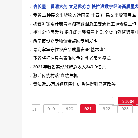
信长星：看清大势 立足优势 加快推进数字经济高质量
我省12种民文出版物入选国家“十四五”民文出版项目库
我省将探索开展青海湖裸鲤洄游主要通道生境修复工作
找准定位再发力 提升能力强保障 推动全省自然资源事
西宁市设立专项资金鼓励专利发明
青海牢牢守住农产品质量安全“基本盘”
我省将打造具有青海特色的养老服务模式
2021年我省实现旅游总收入349.9亿元
激活传统村落“盎然生机”
青海近15万城镇居民住房条件得到显著改善
31004
页
919
920
921
922
923