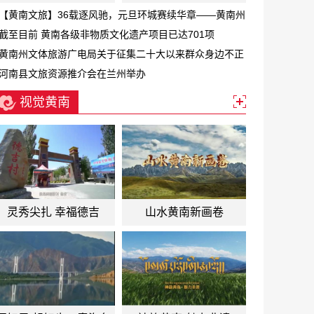
【黄南文旅】36载逐风驰，元旦环城赛续华章——黄南州
第三十六届元旦环城赛激情开跑
截至目前 黄南各级非物质文化遗产项目已达701项
黄南州文体旅游广电局关于征集二十大以来群众身边不正
之风和腐败问题线索的公告
河南县文旅资源推介会在兰州举办
视觉黄南
灵秀尖扎 幸福德吉
山水黄南新画卷