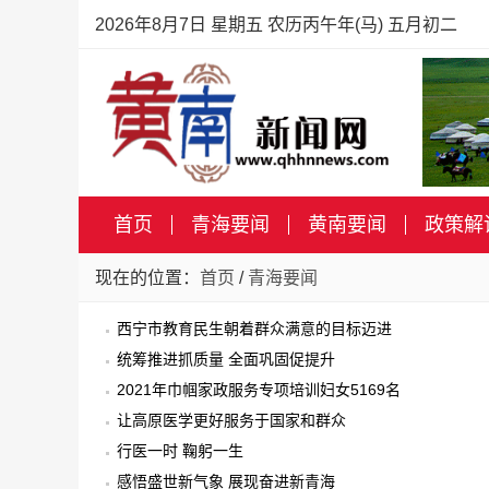
2026年8月7日 星期五 农历丙午年(马) 五月初二
首页
青海要闻
黄南要闻
政策解
现在的位置：
首页
/
青海要闻
西宁市教育民生朝着群众满意的目标迈进
统筹推进抓质量 全面巩固促提升
2021年巾帼家政服务专项培训妇女5169名
让高原医学更好服务于国家和群众
行医一时 鞠躬一生
感悟盛世新气象 展现奋进新青海