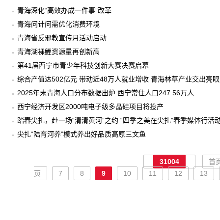
青海深化“高效办成一件事”改革
青海问计问需优化消费环境
青海省反邪教宣传月活动启动
青海湖裸鲤资源量再创新高
第41届西宁市青少年科技创新大赛决赛启幕
综合产值达502亿元 带动近48万人就业增收 青海林草产业交出亮
2025年末青海人口分布数据出炉 西宁常住人口247.56万人
西宁经济开发区2000吨电子级多晶硅项目将投产
踏春尖扎，赴一场“清清黄河”之约 “四季之美在尖扎”春季媒体行活
尖扎“陆育河养”模式养出好品质高原三文鱼
31004
首
页
7
8
9
10
11
12
13