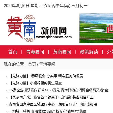
2026年8月6日 星期四 农历丙午年(马) 五月初一
首页
青海要闻
黄南要闻
政策解读
外
现在的位置：
首页
/
青海要闻
【先锋力量】“春风暖企”办实事 精准服务助发展
【先锋力量】小桌椅里的民生温度
16家企业揽获意向订单4150万元 青海好物在消博会吸睛又吸“金”
【风从海东来】我省首个钠离子电池储能装备项目开工
青海省国家中医区域医疗中心一期项目预计年内建成投用
一地域一特色 青海做强知识产权专利“青字号”集群