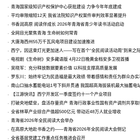
青海国家级知识产权保护中心获批建设 力争今年年底建成
平均审限缩短12天 我省法院知识产权案件审判效率显著提升
书香润高原 阅读伴成长 2026年青海省青少年读书活动启动
全网目光聚焦青海 生命树如何常青
大唐海西州55万千瓦风电项目建设加速推进
西宁，因这束灯光更加迷人——写在首个“全民阅读活动周”到来之
电视剧《生命树》安多藏语版 4月22日晚黄金档安多卫视首播
吴晓军：充分释放数据要素价值 以科技支撑高质量发展
罗东川：始终牢记为民造福是最大政绩 带着感情和责任为群众办实
南山口抽水蓄能电站1号下斜井贯通 我国超高海拔装机最大抽蓄电
【江源快讯】西宁开发区一季度签约十一个产业项目
打破央地壁垒，盘活存量资产 青海行政事业性国有资产调剂共享取
全省林草产业综合产值超500亿元 带动近48万人就业增收
青海省2026年全民阅读大会举办
在高原大地赴书香之约——青海省2026年全民阅读大会侧记
全省基层党建工作重点任务推进会召开