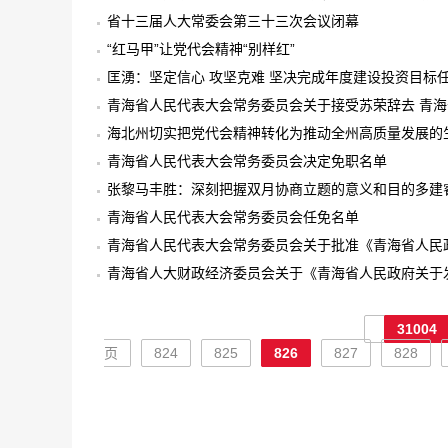
省十三届人大常委会第三十三次会议闭幕
“红马甲”让党代会精神“别样红”
匡湧：坚定信心 攻坚克难 坚决完成年度建设投资目标
青海省人民代表大会常务委员会关于接受苏荣辞去 青海
第十三届人民代表大会农牧委员会委员职务的请求的决
海北州切实把党代会精神转化为推动全州高质量发展的
青海省人民代表大会常务委员会决定免职名单
张黎马丰胜：深刻把握双月协商立题的意义和目的多建
青海省人民代表大会常务委员会任免名单
青海省人民代表大会常务委员会关于批准《青海省人民政
算的报告》的决定
青海省人大财政经济委员会关于《青海省人民政府关于发
告》的审查结果报告
31004
页
824
825
826
827
828