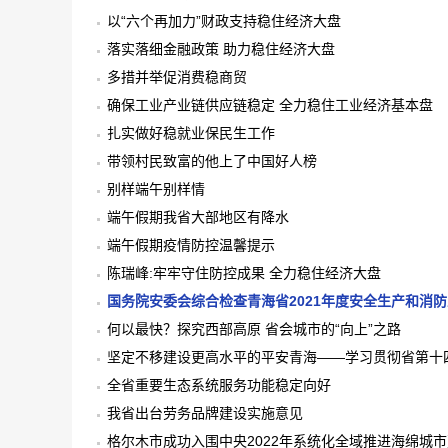
以“六个再加力”财政支持稳住经济大盘
落实落细金融政策 助力稳住经济大盘
多措并举促消费稳商贸
确保工业产业链供应链稳定 全力稳住工业经济基本盘
扎实做好稳就业保民生工作
带领村民致富的他上了中国好人榜
别样端午别样情
端午假期我省大部地区有降水
端午假期疫情防控温馨提示
陈瑞峰:牢牢守住防控成果 全力稳住经济大盘
国务院安委会综合检查青海省2021年度安全生产和消
何以最快？探究西部高原 省会城市的“向上”之路
坚定不移建设更高水平的平安青海——学习贯彻省第十
全省重要生态系统服务功能稳定向好
我省出台劳务品牌建设实施意见
格尔木市成功入围中央2022年系统化全域推进海绵城