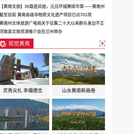
【黄南文旅】36载逐风驰，元旦环城赛续华章——黄南州
第三十六届元旦环城赛激情开跑
截至目前 黄南各级非物质文化遗产项目已达701项
黄南州文体旅游广电局关于征集二十大以来群众身边不正
之风和腐败问题线索的公告
河南县文旅资源推介会在兰州举办
视觉黄南
灵秀尖扎 幸福德吉
山水黄南新画卷