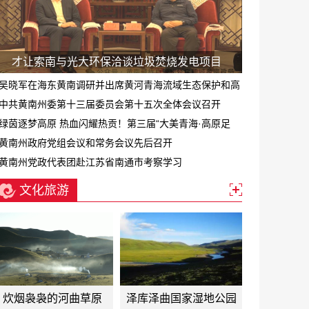
才让索南与光大环保洽谈垃圾焚烧发电项目
吴晓军在海东黄南调研并出席黄河青海流域生态保护和高
质量发展专题会
中共黄南州委第十三届委员会第十五次全体会议召开
绿茵逐梦高原 热血闪耀热贡！第三届“大美青海·高原足
球”超级联赛黄南赛区正式启幕
黄南州政府党组会议和常务会议先后召开
黄南州党政代表团赴江苏省南通市考察学习
文化旅游
炊烟袅袅的河曲草原
泽库泽曲国家湿地公园