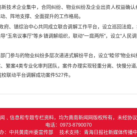
高新技术企业集中，合同纠纷、物业纠纷及企业出资人权益确认
驱动、阵地支撑、全面提升的工作格局。
委政府、镇综治中心共同成立联合调解工作平台，设立巡回法庭，探
指导“玉帛议事厅”等乡镇调解组织，联动“一庭两所”，设立“人民
部门参与的物业纠纷多层次递进式解纷平台，设立“睦邻”物业纠纷
案、繁案4类专业化审判团队，案件办理实现轻重分离、快慢分道
院校联动平台调解成功案件527件。
闻﹑信息和专题专栏资料，均为黄南新闻网版权所有，未经协议
电话：0973-8790070
办：中共黄南州委宣传部 技术支持：青海日报社新媒体传播