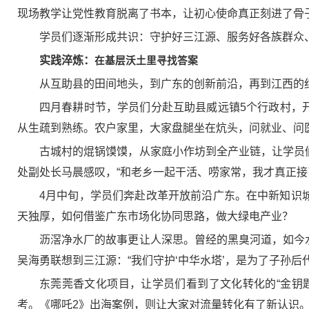
现场教学让党性教育脱离了书本，让初心使命真正刻进了骨
学员们逐渐形成共识：守护好三江源、服务好各族群众
实践淬炼：
在基层沃土里寻找答案
从互助县的田间地头，到广东的创新前沿，再到江西的
四月春耕时节，学员们分赴互助县威远镇5个行政村，
从生疏到熟练。农户家里，大家盘腿坐在炕头，问就业、问
古城村的焜锅馍馍，从家庭小作坊到全产业链，让学员
处副处长马晨感叹，“和老乡一起干活、唠家常，我才真正接
4月中旬，学员们奔赴改革开放前沿广东。在中新知识
天独厚，如何借鉴广东市场化协同思路，做大绿电产业？
沥滘净水厂的故事更让人深思。曾经的黑臭河道，如今
吴海勇联想到三江源：“我们守护‘中华水塔’，是为了子孙后
东莞莞香文化项目，让学员们看到了文化转化的“金钥
考。《哪吒2》出海案例，则让大家对流量转化有了新认识。