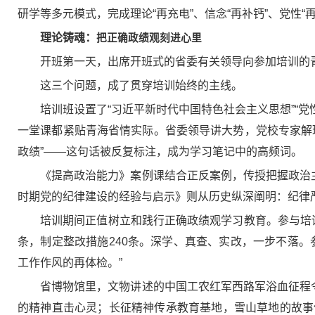
研学等多元模式，完成理论“再充电”、信念“再补钙”、党性
理论铸魂：
把正确政绩观刻进心里
开班第一天，出席开班式的省委有关领导向参加培训的
这三个问题，成了贯穿培训始终的主线。
培训班设置了“习近平新时代中国特色社会主义思想”“
一堂课都紧贴青海省情实际。省委领导讲大势，党校专家解
政绩”——这句话被反复标注，成为学习笔记中的高频词。
《提高政治能力》案例课结合正反案例，传授把握政治
时期党的纪律建设的经验与启示》则从历史纵深阐明：纪律
培训期间正值树立和践行正确政绩观学习教育。参与培训
条，制定整改措施240条。深学、真查、实改，一步不落
工作作风的再体检。”
省博物馆里，文物讲述的中国工农红军西路军浴血征程
的精神直击心灵；长征精神传承教育基地，雪山草地的故事