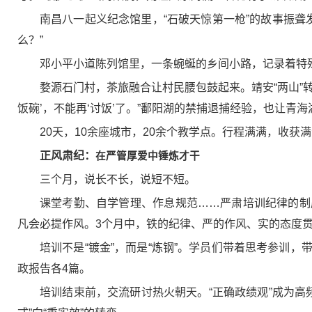
南昌八一起义纪念馆里，“石破天惊第一枪”的故事振聋
么？”
邓小平小道陈列馆里，一条蜿蜒的乡间小路，记录着特
婺源石门村，茶旅融合让村民腰包鼓起来。靖安“两山”
饭碗’，不能再‘讨饭’了。”鄱阳湖的禁捕退捕经验，也让青
20天，10余座城市，20余个教学点。行程满满，收获
正风肃纪：
在严管厚爱中锤炼才干
三个月，说长不长，说短不短。
课堂考勤、自学管理、作息规范……严肃培训纪律的制
凡会必提作风。3个月中，铁的纪律、严的作风、实的态度贯
培训不是“镀金”，而是“炼钢”。学员们带着思考参训
政报告各4篇。
培训结束前，交流研讨热火朝天。“正确政绩观”成为高频词