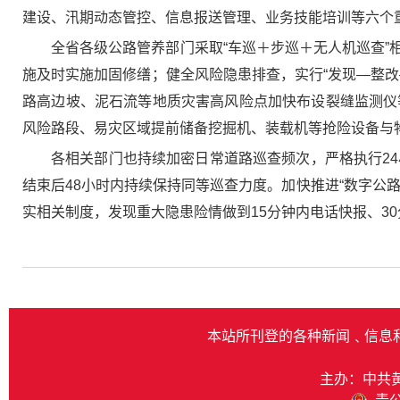
建设、汛期动态管控、信息报送管理、业务技能培训等六个
全省各级公路管养部门采取“车巡＋步巡＋无人机巡查
施及时实施加固修缮；健全风险隐患排查，实行“发现—整
路高边坡、泥石流等地质灾害高风险点加快布设裂缝监测仪
风险路段、易灾区域提前储备挖掘机、装载机等抢险设备与
各相关部门也持续加密日常道路巡查频次，严格执行2
结束后48小时内持续保持同等巡查力度。加快推进“数字公
实相关制度，发现重大隐患险情做到15分钟内电话快报、3
本站所刊登的各种新闻﹑信息
主办：中共