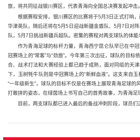
旅，将共同征战银川赛区，代表青海向全国总决赛发起冲击
根据赛程安排，银川赛区的比赛将于5月3日正式打响，两
华津英队，随后还将在5月5日迎战新疆金盾队、5月7日对阵
队，5月7日挑战新疆兵超队。密集的赛程对两支球队的体
作为青海足球的标杆力量，青海西宁昆仑队早已在中冠
冠赛场上的“常客”与“劲旅”。今年第三次出征，球队的目
合、战术打法和大赛经验上都已趋于成熟，面对同组的天津
下，玉树牦牛队则是中冠赛场上的“新鲜血液”。这支来自
“一年级新生”，球队的目标不仅是在赛场上展现青海足球
打敢拼的姿态，在绿茵场上书写自己的首秀故事，为青海足
目前，两支球队都已进入最后的备战冲刺阶段，球员们