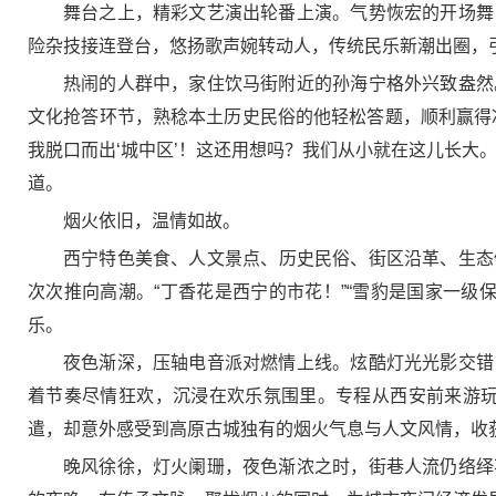
舞台之上，精彩文艺演出轮番上演。气势恢宏的开场舞
险杂技接连登台，悠扬歌声婉转动人，传统民乐新潮出圈，
热闹的人群中，家住饮马街附近的孙海宁格外兴致盎然
文化抢答环节，熟稔本土历史民俗的他轻松答题，顺利赢得
我脱口而出‘城中区’！这还用想吗？我们从小就在这儿长大
道。
烟火依旧，温情如故。
西宁特色美食、人文景点、历史民俗、街区沿革、生态
次次推向高潮。“丁香花是西宁的市花！”“雪豹是国家一级
乐。
夜色渐深，压轴电音派对燃情上线。炫酷灯光光影交错
着节奏尽情狂欢，沉浸在欢乐氛围里。专程从西安前来游玩
遣，却意外感受到高原古城独有的烟火气息与人文风情，收获
晚风徐徐，灯火阑珊，夜色渐浓之时，街巷人流仍络绎