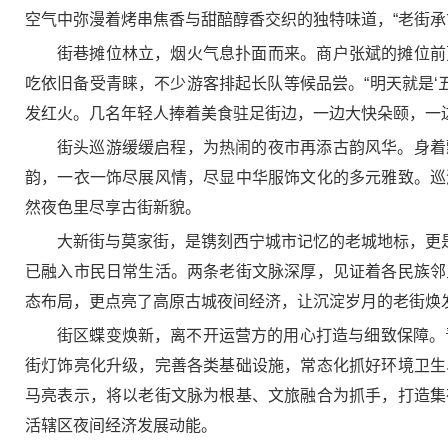
空气中弥漫着烤串焦香与甜醅醇香交织的独特味道，“老街承
街巷摊位林立，烟火气息扑面而来。商户张斌的摊位前
吃依旧备受青睐，不少游客排起长队等候品尝。“明天就是‘
发红火。几名年轻人捧着美食驻足街边，一边大快朵颐，一
街头巡游缓缓启程，为热闹的夜市再添古韵风华。身着
韵，一衣一饰尽展风情，尽显中华服饰文化的多元雅致。巡
然夜色里尽享古街新貌。
大新街与莫家街，是镌刻西宁城市记忆的老城地标，更是
已融入市民日常生活。两条老街文脉深厚，见证着各民族邻
态布局，更点亮了高原古城夜间经济，让沉淀岁月的老街焕
街区蝶变焕新，离不开运营方的用心打造与细致保障。
街灯饰亮化升级，完善各类基础设施，常态化抓好环境卫生
马亮表示，将以老街文脉为根基、文旅融合为抓手，打造集
活辖区夜间经济发展动能。