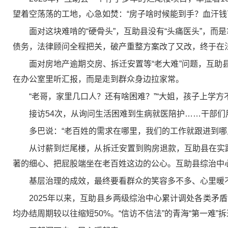
望着空荡荡的工地，心急如焚：“房子啥时候能到手？血汗钱
面对这块难啃的“硬骨头”，互助县没有“头痛医头”，
债务，法律顾问全程把关，破产重整方案改了又改，终于在
面对房地产逾期交房、拆迁安置等“老大难”问题，互助县
在办公室里听汇报，而是走到群众身边拉家常。
“老哥，家里几口人？还有啥困难？”“大姐，孩子上学方
接访54次，从询问生活困难到生病就医陪护……干部们
多巴说：“老百姓的需求在哪里，我们的工作就跟进到哪
从讨薪到烂尾楼，从拆迁安置到购房退款，互助县在实
著的细心、把屁股端坐在老百姓这边的公心。互助县综治中心
基层治理的成效，最终要看群众的笑容多不多、心里暖不
2025年以来，互助县乡两级综治中心累计调处各类矛盾
均办结周期较以往缩短50%。“信访不信法”的青海“第一