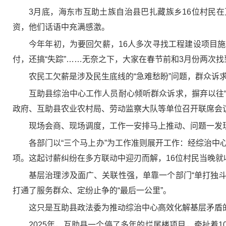
3月底，海东市互助土族自治县巴扎藏族乡16位村民在
资，他们话语中充满感激。
今年年初，为要回欠薪，16人多次寻找工程建设项目
付，还搞“失踪”……无奈之下，大家在春节前和3月份两次
农民工欠薪是涉及民生底线的“急难愁盼”问题，群众诉
互助县综治中心工作人员耐心倾听群众诉求，摒弃以往“
政府、互助县农业农村局、劳动监察大队等单位召开联席会
现场会商、现场调度，工作一安排马上推动、问题一发
各部门以“三个马上办”为工作准则展开工作：经综治
项。这起讨薪纠纷在多方联动中迎刃而解，16位村民当晚就收
基层治理涉及面广、关联性强，单靠一个部门“单打独斗
打通了服务群众、定纷止争的“最后一公里”。
这只是互助县政法委为推动综治中心高效化解基层矛盾
2025年，互助县一个停了多年的烂尾楼项目，牵扯着1