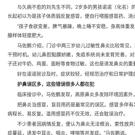
与久病不愈的刘先生不同，2岁多的男孩诺诺（化名）
长起初以为是孩子体质弱反复感冒，便自行喂服感冒药、消
“孩子食欲变差，脾气暴躁，晚上睡不安稳，身高体重
腺样体轻度肥大。
马佐鹏介绍，门诊中两三岁幼儿过敏性鼻炎比较常见，
干预时机。幼儿鼻腔黏膜娇嫩，免疫系统尚未发育完善，对
子还对牛奶、鸡蛋、面粉等食物过敏，这也是诱发鼻炎的重
好在诺诺就诊及时，症状较轻，经规范治疗和日常护理
护鼻误区多，这些错误很多人都在犯
临床接诊中，马佐鹏发现，高原鼻炎多发除环境因素外
把鼻炎当感冒，盲目用药是最常见的误区。感冒多伴有
病程长、易反复。滥用感冒药不仅无效，还会耽误治疗。
不少患者因病情反复，便认为鼻炎无法根治，索性放弃
症蔓延，诱发中耳炎、咽炎、哮喘等并发症。”马佐鹏说。