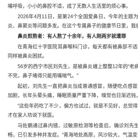
嘴呼吸，小小的鼻腔不适，成了无数人生活里的烦心事。
2026年4月11日，是第24个全国爱鼻日，今年的主
炎、鼻窦炎等问题多发。在这个专属鼻子的健康节日里，我
鼻炎煎熬者：有人熬了十余年，有人刚两岁就遭罪
在青海红十字医院耳鼻喉科门诊，每天都有被鼻部不适
同样被鼻炎困扰。
56岁的西宁市民刘先生，是被鼻炎缠上整整12年的“老
不完，鼻子堵得只能用嘴喘气。”
起初，刘先生一直把鼻炎当成普通感冒，随便吃点感冒
加剧，长年头晕头痛，睡眠质量严重下降，嗅觉也日渐迟钝
“这些年药吃了不少，偏方也试过，就是不见好，总觉
才在家人劝说下就医。
马佐鹏通过鼻内镜、过敏原检测等检查后，确诊刘先
畅，已引发多种并发症。“青海地处高原，风沙较大，气温变