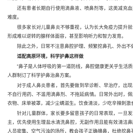
还有患者长期自行使用滴鼻液、喷鼻剂等，这类减充血
难度。
很多家长对儿童鼻炎不够重视，认为长大免疫力提升就
形成难以逆转的腺样体面容，甚至影响听力和智力发育。
除此之外，日常不注意鼻腔护理、频繁挖鼻孔、外出不
适配高原环境，科学护鼻这样做
“鼻子是人体呼吸的第一道防线，鼻腔健康更关乎生活
人群制订了科学护鼻治鼻方案。
对于成人鼻炎患者，首先要做到早诊断、早治疗，出现
不自行用药、不滥用滴鼻剂、不拖延病情。日常外出时，佩
衣物、床单被罩，减少尘螨滋生。饮食清淡，少吃辛辣刺激
针对儿童群体，家长要多留意孩子的日常表现，一旦发
主，优先使用生理盐水清洗鼻腔，无副作用且能有效清洁鼻
人员密集、空气污浊的场所，教会孩子正确擤鼻，杜绝挖鼻