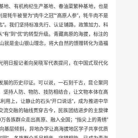
产基地、有机枸杞生产基地、春油菜繁种基地，也是
牦牛被誉为“肉牛之冠”“高原人参”，牦牛肉不是
匙”。我们坚持标准先行、认证铺路，政策加力、科
有”到“优”的转型升级。青藏高原的海拔，标注的
青山就是金山银山理念，将大自然的馈赠转化为造福
光明日报记者向吴晓军代表提问，在中国式现代化
发展的历史印证。可以说，一石刻千古，昆仑聚同
，坚持人防、物防、技防相结合，让文物本体在高
利用上，让静止的石头“开口说话”，成为推进中华
交流交融的轴线贯穿古今，民族团结进步的主旋律
万各族群众走出高原、融入全国；“指尖上的青绣”
源向基层倾斜，异地办学让高海拔地区学子共享优质