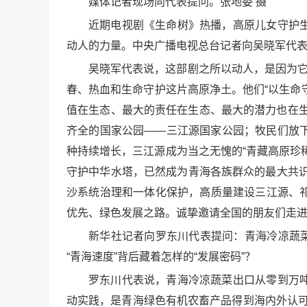
媒体记者现场向代表提问。张地委 摄
近期电视剧《生命树》热播，高原儿女守护
动人的力量。中央广播电视总台记者向吴晓军代
吴晓军代表说，这部剧之所以动人，是因为它
春、热血和生命守护这片高原净土。他们“以生命
值在生态、最大的责任在生态、最大的潜力也在
齐全的国家公园——三江源国家公园；牧民们放
种持续增长，三江源成为当之无愧的“青藏高原珍
守护中华水塔，已然成为青海各族群众的最大共识
沙系统治理和一体化保护，高质量建设三江源、
优先、绿色发展之路。诚挚邀请全国的朋友们走进
新华社记者向罗东川代表提问：青海冷凉蔬菜出
“青海速度”背后藏着怎样的“发展密码”？
罗东川代表说，青海冷凉蔬菜出口从零到万
动实践，是青海绿色有机农畜产品得到海内外认可