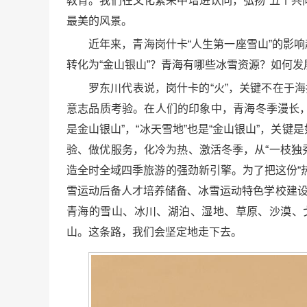
教育。我们在文化繁荣中增进认同，弘扬“五个共
最美的风景。
近年来，青海岗什卡“人生第一座雪山”的影
转化为“金山银山”？青海有哪些冰雪资源？如何发
罗东川代表说，岗什卡的“火”，关键不在于
意志品质考验。在人们的印象中，青海冬季漫长，
是金山银山”，“冰天雪地”也是“金山银山”，
验、做优服务，化冷为热、激活冬季，从“一枝独
造全时全域四季旅游的强劲新引擎。为了把这份“
雪运动后备人才培养储备、冰雪运动特色学校建设
青海的雪山、冰川、湖泊、湿地、草原、沙漠、
山。这条路，我们会坚定地走下去。