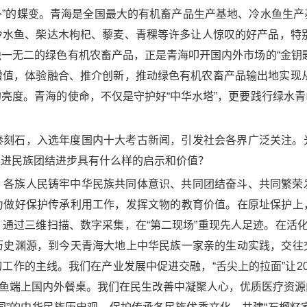
海外”的蝶变。青海是全国最大的有机畜产品生产基地、冷水鱼生
水鱼、柴达木枸杞、藜麦、青稞等许多让人惊叹的好产品，特别是
一无二的绿色有机农畜产品，正是青海叩开国内外市场的“金钥
值，体验融合、推介创新，推动绿色有机农畜产品输出地实现从“
亮度。青海的使命，不仅是守护好“中华水塔”，更要践行绿水
秦刻石，入选年度国内十大考古新闻，引发社会各界广泛关注。
促进民族团结进步具有什么样的启示和价值？
，各族人民铸牢中华民族共同体意识、共同团结奋斗、共同繁荣
力做好保护传承利用工作，发挥文物的教育价值。在原址保护上
通过三维扫描、数字采集，在“第二现场”重现先人足迹。在活化
历史渊源，到今天青海大地上中华民族一家亲的生动实践，交往
工作的主线。我们在产业发展中促进交融，“舌尖上的拉面”让20
三文鱼端上国内外餐桌。我们在民生改善中凝聚人心，优质医疗资