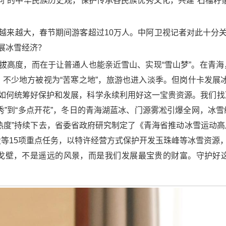
同”的中华民族历史观，保护传承各民族优秀文化，共建“石榴籽
响越来越大，春节期间游客超过10万人。中阿卫视记者对此十分关
展冰雪经济？
海拔高度，而在于让普通人也能亲近雪山、实现“雪山梦”。在青
不少地方被视为“苦寒之地”，旅游也进入淡季。但岗什卡发展
关键是如何统筹好保护和发展，科学永续利用好这一宝贵资源。我们
秀”到“多点开花”，冬日的青海湖蓝冰、门源雾凇引爆全网，冰
热度”持续下去，省委省政府研究制定了《青海省推动冰雪运动
等15项重点任务，以特许经营方式保护开发玉珠峰等冰雪资源，
戈壁，不是遥远的风景，而是我们发展最宝贵的财富。守护好