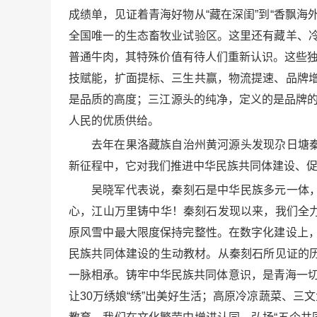
成绩单，见证着青海好物从“藏在深闺”到“香飘
全国唯一的生态畜牧业试验区。这里还有藏羊、冷
普通牛肉，其特殊价值有待人们重新认识。这些独
技赋能，扩面提标、三生共赢，物流提速、品牌增
是品质的高度；三江源头的纯净，定义的是品牌的
人民的优质供给。
去年在果洛藏族自治州黄河源头发现尕日塘
新征程中，它对我们推进中华民族共同体建设、
吴晓军代表说，秦刻石是中华民族多元一体
心，江山万里铸中华！秦刻石发现以来，我们全
原风雪中最大限度保持完整性。在数字化建设上，
民族共同体建设的生动教材。从秦刻石所见证的
一脉相承。铸牢中华民族共同体意识，是青海一切
让30万绣娘“绣”出美好生活；高原冷凉蔬菜、