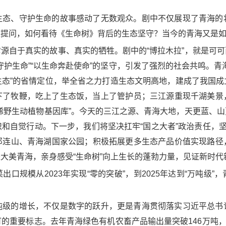
生态、守护生命的故事感动了无数观众。剧中不仅展现了青海的
表提问，如何看待《生命树》背后的生态坚守？当今的青海又是
源自于真实的故事、真实的牺牲。剧中的“博拉木拉”，就是可
守护生命”“以生命奔赴使命”的坚守，引发了强烈的社会共鸣。青
生态”的省情定位，举全省之力打造生态文明高地，建成了我国成
下了牧鞭，吃上了生态饭，当上了管护员；三江源重现千湖美景
稀野生动植物基因库”。今天的三江之源、青海大地，天更蓝、
和自觉行动。下一步，我们将坚决扛牢“国之大者”政治责任，坚
祁连山、青海湖国家公园；积极拓展更多生态产品价值实现路径
大美青海，亲身感受“生命树”向上生长的蓬勃力量，见证新时代
口规模从2023年实现“零的突破”，到2025年达到“万吨级
吨级的增长，不仅是数字的跃升，更是青海贯彻落实习近平总书
的重要标志。去年青海绿色有机农畜产品输出量突破146万吨，“