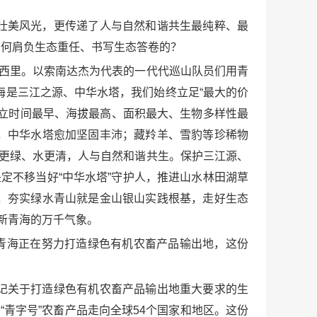
壮美风光，更传递了人与自然和谐共生最纯粹、最
如何肩负生态重任、书写生态答卷的？
可西里。以索南达杰为代表的一代代巡山队员们用青
海是三江之源、中华水塔，我们始终立足“最大的价
立时间最早、海拔最高、面积最大、生物多样性最
，中华水塔愈加坚固丰沛；藏羚羊、雪豹等珍稀物
山更绿、水更清，人与自然和谐共生。保护三江源、
定不移当好“中华水塔”守护人，推进山水林田湖草
，夯实绿水青山就是金山银山实践根基，走好生态
新青海的万千气象。
”，青海正在努力打造绿色有机农畜产品输出地，这份
记关于打造绿色有机农畜产品输出地重大要求的生
青字号”农畜产品走向全球54个国家和地区。这份