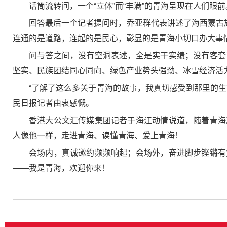
话筒流转间，一个“立体”而“丰满”的青海呈现在人们眼前
回答最后一个记者提问时，乔亚群代表讲述了海西蒙古
连通的是道路，连起的是民心，彰显的是青海小切口办大事情
问与答之间，没有空洞表述，全是实干实绩；没有客套
坚实、民族团结同心同向、绿色产业势头强劲、冰雪经济活
“了解了这么多关于青海的故事，我真切感受到那里的
民日报记者由衷感慨。
香港大公文汇传媒集团记者于海江动情说道，随着青海
人像他一样，走进青海、读懂青海、爱上青海！
会场内，真诚邀约频频响起；会场外，奋进脚步铿锵有
——我是青海，欢迎你来！