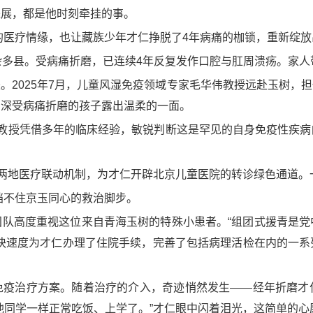
进展，都是他时刻牵挂的事。
地的医疗情缘，也让藏族少年才仁挣脱了4年病痛的枷锁，重新绽
杂多县。受病痛折磨，已连续4年反复发作口腔与肛周溃疡。家
。2025年7月，儿童风湿免疫领域专家毛华伟教授远赴玉树，
名深受病痛折磨的孩子露出温柔的一面。
伟教授凭借多年的临床经验，敏锐判断这是罕见的自身免疫性疾病
玉两地医疗联动机制，为才仁开辟北京儿童医院的转诊绿色通道
挡不住京玉同心的救治脚步。
团队高度重视这位来自青海玉树的特殊小患者。“组团式援青是党
最快速度为才仁办理了住院手续，完善了包括病理活检在内的一系
免疫治疗方案。随着治疗的介入，奇迹悄然发生——经年折磨才
他同学一样正常吃饭、上学了。”才仁眼中闪着泪光，这简单的心