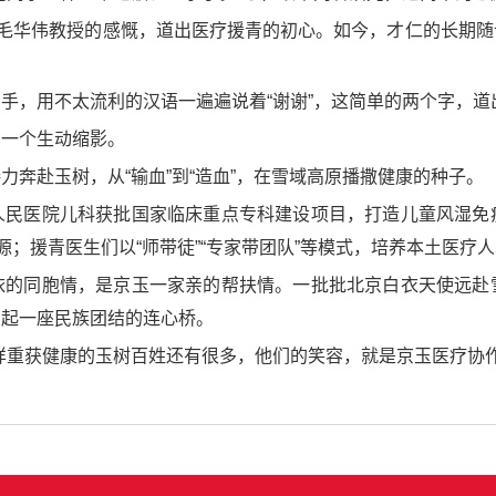
”毛华伟教授的感慨，道出医疗援青的初心。如今，才仁的长期
。
手，用不太流利的汉语一遍遍说着“谢谢”，这简单的两个字，道
的一个生动缩影。
奔赴玉树，从“输血”到“造血”，在雪域高原播撒健康的种子。
人民医院儿科获批国家临床重点专科建设项目，打造儿童风湿免
源；援青医生们以“师带徒”“专家带团队”等模式，培养本土医疗
依的同胞情，是京玉一家亲的帮扶情。一批批北京白衣天使远赴
架起一座民族团结的连心桥。
样重获健康的玉树百姓还有很多，他们的笑容，就是京玉医疗协作