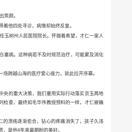
放出笑颜。
人带着他四处寻诊，病情却始终反复。
担任玉树州人民医院院长。怀揣着希望，才仁一家人
白塞病。这种病若不及时规范治疗，可能累及消化
。一场跨越山海的医疗爱心接力，就此拉开序幕。
中央的重大决策，我们要用实际行动落实京玉两地
列检查，最终如毛华伟教授预料的一样，才仁被确
仁的溃疡逐渐愈合，钻心的疼痛消失了，孩子久违
愿，是他4年来最期盼的美好。