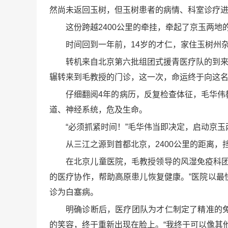
然尚未返回玉树，但玉树患者的病情、科室诊疗
这份跨越2400公里的牵挂，牵起了京玉两
时间回到一年前，14岁的才仁，家住玉树州
转机来自北京第六批组团式援青医疗队的到来
辗转来到毛教授的门诊，这一次，命运终于向这
仔细翻阅4年的病历，反复检查体征，毛华
道、神经系统，危及生命。
“必须抓紧时间！”毛华伟当即决定，启动京
从三江之源到首都北京，2400公里的距离，
在北京儿童医院，毛教授领导的风湿免疫科
的医疗协作，帮助高原患儿恢复健康。”医院以
诊为白塞病。
明确诊断后，医疗团队为才仁制定了精准的
的笑容，终于重新出现在脸上。“我终于可以像其