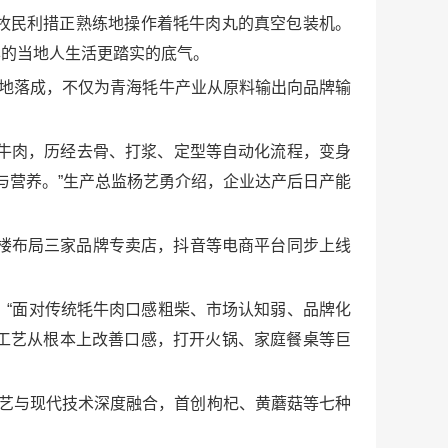
牧民利措正熟练地操作着牦牛肉丸的真空包装机。
样的当地人生活更踏实的底气。
基地落成，不仅为青海牦牛产业从原料输出向品牌输
牦牛肉，历经去骨、打浆、定型等自动化流程，变身
美与营养。”生产总监杨艺勇介绍，企业达产后日产能
楼布局三家品牌专卖店，抖音等电商平台同步上线
“面对传统牦牛肉口感粗柴、市场认知弱、品牌化
工艺从根本上改善口感，打开火锅、家庭餐桌等巨
工艺与现代技术深度融合，首创枸杞、黄蘑菇等七种