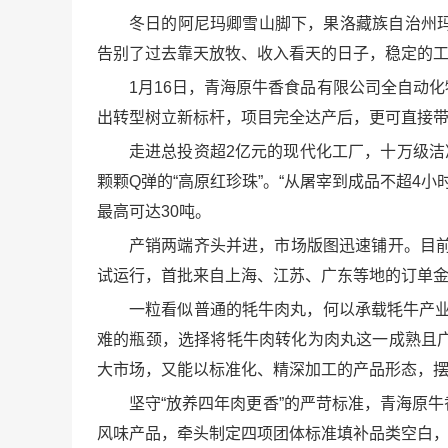
冬日的阿尼玛卿雪山脚下，果洛藏族自治州
告别了过去靠天放牧、收入看天的日子，稳定的
1月16日，青海原牛香食品有限公司全自动
出转型树立新标杆，项目完全达产后，更可直接带
走进总投资超2亿元的现代化工厂，十万级洁
颗颗Q弹的“高原红珍珠”。“从屠宰到成品不超4
最高可达30吨。
产销两端齐头并进，市场版图迅速铺开。目
试运行，首批来自上海、江苏、广东等地的订单金
一粒看似普通的牦牛肉丸，何以承载牦牛产
难的瓶颈，选择将牦牛肉转化为肉丸这一成熟且
大市场，又能以标准化、精深加工的产品形态，摆
坚守“放养四年肉更香”的严苛标准，青海原
风味产品，牵头制定四项团体标准填补品类空白