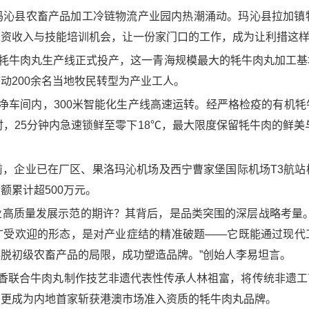
玛沁县农畜产品加工冷链物流产业园内热潮涌动。玛沁县拉加镇
工资收入与技能培训机会，让一份家门口的工作，成为让利措这
化牦牛肉丸生产线正式投产，这一青海规模最大的牦牛肉丸加工
动200余名当地牧民转型为产业工人。
净车间内，300米智能化生产线高速运转。经严格检疫的有机
小时，25分钟内急速锁鲜至零下18℃，最大限度保留牦牛肉的鲜
前，企业已在厂区、果洛玛沁机场及西宁曹家堡国际机场T3航站
额累计超500万元。
业高质量发展示范的期许？其背后，是品类突围的深层战略考量。
广受欢迎的形态，是对产业症结的精准破题——它既能通过现代
脱初级农畜产品的局限，成功塑造品牌。”创始人李易坦言。
牛香联合牛肉丸制作技艺非遗代表性传承人林祖富，将传统非遗
，更成为内地首家斩获港澳市场准入资质的牦牛肉丸品牌。