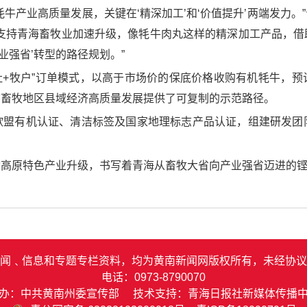
牛产业高质量发展，关键在‘精深加工’和‘价值提升’两端发力
统支持青海畜牧业加速升级，像牦牛肉丸这样的精深加工产品，借
业强省’转型的路径规划。”
社+牧户”订单模式，以高于市场价的保底价格收购有机牦牛，预
态畜牧地区县域经济高质量发展提供了可复制的示范路径。
欧盟有机认证、清洁标签及国家地理标志产品认证，组建研发团
动高原特色产业升级，书写着青海从畜牧大省向产业强省迈进的
闻﹑信息和专题专栏资料，均为黄南新闻网版权所有，未经协议
电话：0973-8790070
办：中共黄南州委宣传部 技术支持：青海日报社新媒体传播