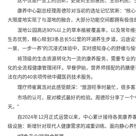
这不仅是产业上的创新，更是对生态惠民、生态利民、
康养中心副总经理周德珍对当初的选址记忆犹新：“核
大限度地实现了与湿地的融合，大部分功能空间都拥有极佳
湿地公园高达90%以上的草本植被覆盖率，以及常年维持
生态优势，精心规划3条总长5公里的环湖养生步道，沿途设
一景、一步一养”的沉浸式体验中，实时感知身心的舒缓与愉
将顶级的生态资源转化为一流的康养服务，需要专业的
化的全流程健康管理闭环。早餐伊始，营养师搭配的药膳便已
法在内的40余项传统中藏医药技术服务。
理疗师崔冀浩对此感受颇深：“旅游旺季时最忙，很多
市场的认可，是对模式最好的检验。周德珍分享了一个令
天。”
自2024年12月正式运营以来，中心累计接待各类康
级设施：新增针对现代人健康需求的减重训练、面向静心养