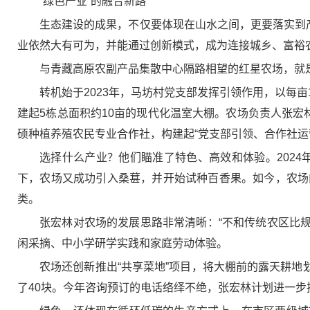
“绿色产业”的融合新路
生态建设的成果，不仅要体现在山水之间，更要落实到
业依然大有可为，并能通过创新模式，成为连接城乡、富裕
与青藏高原农副产品集散中心隔路相望的红星农场，就
转机始于2023年，马坊村党支部发挥引领作用，以每亩1
建起5栋总面积约10亩的现代化温室大棚。农场负责人张宏
硕种植养殖农民专业合作社，构建起“党支部引领、合作社运
选择什么产业？他们瞄准了特色、高效和体验。2024
下，农场又成功引入桑葚，并开始试种百香果。如今，农场
类。
张宏林对农场的发展思路非常清晰：“不和传统农区比规
闲采摘、中小学研学实践和家庭劳动体验。
农场还创新推出“共享菜地”项目，将大棚前的露天耕地
了40块。今年咨询预订的电话络绎不绝，张宏林计划进一步扩