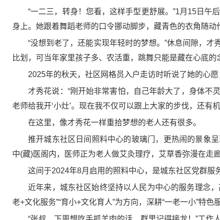
“一二三，转身！您看，这样手型更舒展。”1月15日
身上。她跟着舞蹈老师的口令挪动脚步，藏青色的衣角随动
“没想到老了，还能实现年轻时的梦想。”休息间隙，
比划，可当年家里孩子多、农活重，跳舞只能是藏在心底的
2025年的秋天，社区网格员入户走访时听说了她的心
才秀花说：“刚开始非常害怕，自己年龄大了，身体不
老师给我开‘小灶’。现在我不仅可以跟上大家的步伐，还有
在这里，像才秀花一样重拾梦想的老人还有很多。
推开城东社区日间照料中心的玻璃门，更热闹的景象呈
中(藏)医阁内，医师正为老人做艾灸理疗，艾草香弥漫在走
这间于2024年8月启用的照料中心，是城东社区党群服
近年来，城东社区始终坚持以人民为中心的服务理念，高
老+文化服务”“育小+文化育人”为方向，深耕“一老一小”特色
“张叔，下周想吃手抓羊肉的话，群里记得接龙！”工作