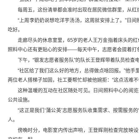
每周五，这份清单都会准时出现在居民微信群里，从红
“上周李奶奶说想吃洋芋汤汤，这周就安排上了。”日间
吃好。
走廊尽头的休息室里，65岁的老人王万金指着床头的红
照料中心还有更贴心的安排——每天中午，志愿者会提着打
下午，“银发志愿者服务队”的队长王登辉带着队员检查
“社区给了我们这么好的地方，总得做点啥回报。”他
两位老人搭梯子加固，社工要帮忙却被他婉拒：“这点活难不
这种温暖的互动在社区随处可见。日间照料中心的阅览
公共设施。
“这正是我们‘蒲公英’志愿服务队收集需求、按需服务
人。
傍晚时分，电影室内传出声响，王登辉刚检查完放映设