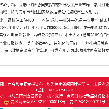
核心引领、互助+化隆协同支撑”的数据标注产业布局，累计注册标
个领域，将为海东市创建国家级数据标注试点城市注入动力。
平方米，设标注工位400个，构建“采集—标注—流通—应用”全
项标注业务，预计年标注量超3000万条。同时，该基地将以“数
实现本地灵活就业，构建起“特色产业+本土人才+稳定就业”的良
的产业集聚效应，以产业数字化、智能化为导向，全力推动县域
引，深化数据资源资产化管理与开发利用，为成功创建国家级数
闻﹑信息和专题专栏资料，均为黄南新闻网版权所有，未经协议
电话：0973-8790070
办：中共黄南州委宣传部 技术支持：青海日报社新媒体传播
青公网安备 63232102000018号
青ICP备18000791号