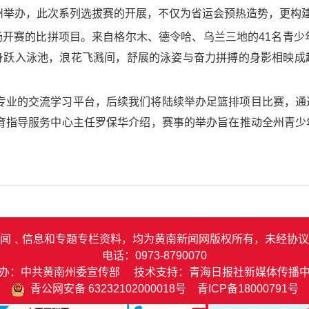
西州举办，此次系列选拔赛的开展，不仅为省运会预热造势，更构建
开赛的比拼项目。来自格尔木、德令哈、乌兰三地的41名青少
身跃入泳池，浪花飞溅间，舒展的泳姿与奋力拼搏的身影相映成
了专业的交流学习平台，后续我们将陆续举办足篮排项目比赛，通
体育指导服务中心主任罗保华介绍，赛事的举办旨在推动全州青少
闻﹑信息和专题专栏资料，均为黄南新闻网版权所有，未经协议
电话：0973-8790070
办：中共黄南州委宣传部 技术支持：青海日报社新媒体传播
青公网安备 63232102000018号
青ICP备18000791号