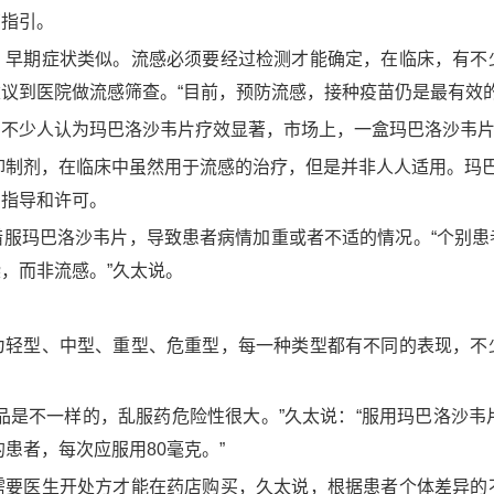
药指引。
，早期症状类似。流感必须要经过检测才能确定，在临床，有不
议到医院做流感筛查。“目前，预防流感，接种疫苗仍是最有效的
，不少人认为玛巴洛沙韦片疗效显著，市场上，一盒玛巴洛沙韦
抑制剂，在临床中虽然用于流感的治疗，但是并非人人适用。玛
的指导和许可。
错服玛巴洛沙韦片，导致患者病情加重或者不适的情况。“个别患
，而非流感。”久太说。
为轻型、中型、重型、危重型，每一种类型都有不同的表现，不
品是不一样的，乱服药危险性很大。”久太说：“服用玛巴洛沙韦
患者，每次应服用80毫克。”
需要医生开处方才能在药店购买，久太说，根据患者个体差异的