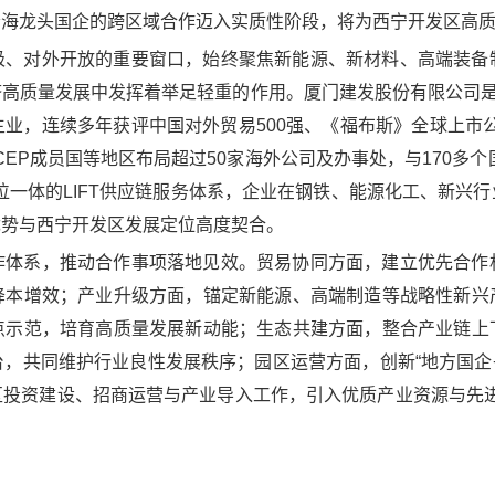
沿海龙头国企的跨区域合作迈入实质性阶段，将为西宁开发区高
极、对外开放的重要窗口，始终聚焦新能源、新材料、高端装备
高质量发展中发挥着举足轻重的作用。厦门建发股份有限公司是
业，连续多年获评中国对外贸易500强、《福布斯》全球上市公司
CEP成员国等地区布局超过50家海外公司及办事处，与170多个
四位一体的LIFT供应链服务体系，企业在钢铁、能源化工、新
优势与西宁开发区发展定位高度契合。
作体系，推动合作事项落地见效。贸易协同方面，建立优先合作
降本增效；产业升级方面，锚定新能源、高端制造等战略性新兴
点示范，培育高质量发展新动能；生态共建方面，整合产业链上
，共同维护行业良性发展秩序；园区运营方面，创新“地方国企
投资建设、招商运营与产业导入工作，引入优质产业资源与先进运营