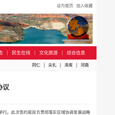
设为首页
加入收藏
态
民生在线
文化旅游
综合信息
同仁
尖扎
泽库
河南
协议
式举行。此次签约是双方贯彻落实区域协调发展战略