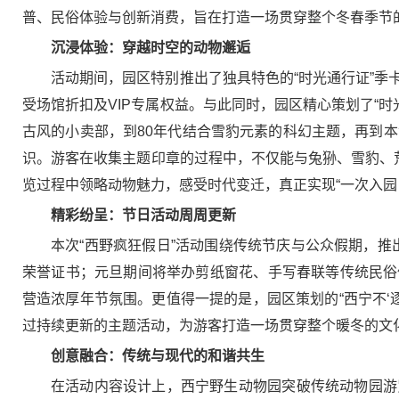
普、民俗体验与创新消费，旨在打造一场贯穿整个冬春季节
沉浸体验：穿越时空的动物邂逅
活动期间，园区特别推出了独具特色的“时光通行证”
受场馆折扣及VIP专属权益。与此同时，园区精心策划了“时
古风的小卖部，到80年代结合雪豹元素的科幻主题，再到
识。游客在收集主题印章的过程中，不仅能与兔狲、雪豹、
览过程中领略动物魅力，感受时代变迁，真正实现“一次入园
精彩纷呈：节日活动周周更新
本次“西野疯狂假日”活动围绕传统节庆与公众假期，推
荣誉证书；元旦期间将举办剪纸窗花、手写春联等传统民俗
营造浓厚年节氛围。更值得一提的是，园区策划的“西宁不‘
过持续更新的主题活动，为游客打造一场贯穿整个暖冬的文
创意融合：传统与现代的和谐共生
在活动内容设计上，西宁野生动物园突破传统动物园游