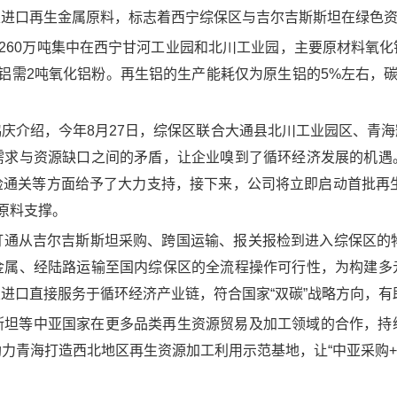
家进口再生金属原料，标志着西宁综保区与吉尔吉斯斯坦在绿色
中260万吨集中在西宁甘河工业园和北川工业园，主要原材料氧
铝需2吨氧化铝粉。再生铝的生产能耗仅为原生铝的5%左右，碳
庆介绍，今年8月27日，综保区联合大通县北川工业园区、青
需求与资源缺口之间的矛盾，让企业嗅到了循环经济发展的机遇
通关等方面给予了大力支持，接下来，公司将立即启动首批再生
定原料支撑。
打通从吉尔吉斯斯坦采购、跨国运输、报关报检到进入综保区的物
金属、经陆路运输至国内综保区的全流程操作可行性，为构建多
进口直接服务于循环经济产业链，符合国家“双碳”战略方向，有
斯坦等中亚国家在更多品类再生资源贸易及加工领域的合作，持
力青海打造西北地区再生资源加工利用示范基地，让“中亚采购+