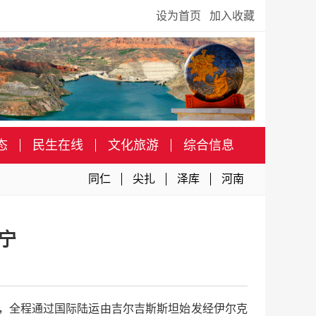
设为首页
加入收藏
态
民生在线
文化旅游
综合信息
同仁
尖扎
泽库
河南
宁
吨，全程通过国际陆运由吉尔吉斯斯坦始发经伊尔克