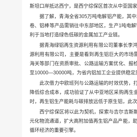
斯坦口岸抵达西宁，是西宁综保区首次从中亚国
据了解，青海全省305万吨电解铝产能，其
卷、铝棒等产品需销往中东部地区，生产1吨电解
利于当地打造绿色低碳的金属加工产业链。
据青海绿铝再生资源利用有限公司董事长李鸿
源利用有限公司，主要是看到再生铝巨大的市场
海关等部门在资质审批、公路运输方案优化、报检
至10000—30000吨，为省内铝加工企业提供稳
此次借力中欧班列与公路运输的时效优势，
降低综合成本，成功验证了从中亚地区采购再生
时，再生铝生产能耗与碳排放远低于原生铝，此次
西宁综保区将以此为契机，探索与吉尔吉斯
元化物流通道，扩大高附加值再生铝产品产能，助
循环经济的重要引擎。