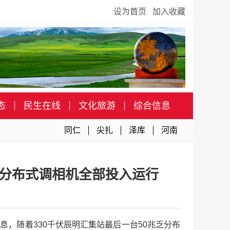
设为首页
加入收藏
态
民生在线
文化旅游
综合信息
同仁
尖扎
泽库
河南
0台分布式调相机全部投入运行
消息，随着330千伏辰明汇集站最后一台50兆乏分布