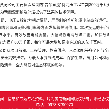
黄河公司主要负责建设的“青豫直流”特高压工程二期300万千
，为新能源消纳及外送提供了坚实的技术保障。
题，电压支撑能力相对薄弱，严重制约着新能源电站高效运行。
短路容量和设备利用率等方面发挥着关键作用。本次投运的十台
节水平，有效改善电能质量，大幅降低电网故障冲击，加快故
能力提升60万千瓦，每年可最大增加绿电输送约10亿千瓦时。
，黄河公司从项目前期、工程管理、物资供应、人员调配等多个环节
安全高效推进。为最大限度节约成本、保护生态，黄河公司积极
风险清单，全力降低对生态环境的影响。
闻﹑信息和专题专栏资料，均为黄南新闻网版权所有，未经协议
电话：0973-8790070