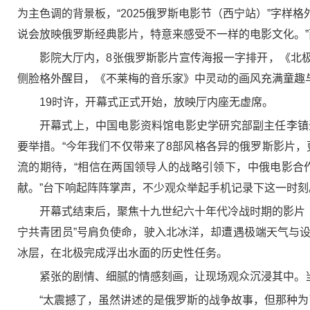
为主色调的背景板，“2025俄罗斯电影节（西宁站）”字样
说会放映俄罗斯经典影片，特意来感受不一样的电影文化。
影院大厅内，8张俄罗斯影片宣传海报一字排开，《北
侧脸格外醒目，《不莱梅的音乐家》中灵动的画风充满童趣
19时许，开幕式正式开始，放映厅内座无虚席。
开幕式上，中国电影资料馆电影史学研究部副主任李镇
要举措。“今年我们不仅带来了8部风格各异的俄罗斯影片
流的期待，“相信在两国领导人的战略引领下，中俄电影合
献。”台下响起阵阵掌声，不少观众举起手机记录下这一时刻
开幕式结束后，聚焦十九世纪六十年代冷战时期的影片《
宁共青团员”号肩负使命，驶入北冰洋，却遭遇极端天气与
冰层，在北极完成浮出水面的历史性任务。
紧张的剧情、细腻的情感刻画，让现场观众沉浸其中。
“太震撼了，虽然讲述的是俄罗斯的战争故事，但那种为