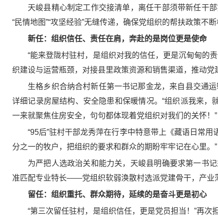
天峻县精心制定工作交接清单，离任干部须带新任干部
“民情地图”“攻坚经验”无缝传递，确保党组织的帮扶政策不
新任：组织信任、责任在肩，奔赴的是岗位更是使命
“能来登陇村驻村，是组织对我的信任，更是沉甸甸的
织建设与运营瓶颈，对接县里政策资源和销售渠道，推动党
生格乡织合纳合村新任第一书记那金龙，来自县交通运
详细记录房屋结构、安全隐患和保暖情况。“组织派我来，
一来就聚焦住房安全，句句都体现着党组织对我们的关怀！”
“95后”驻村干部龙秀萍在行李中特意带上《藏语日常
分之一的牧户，把组织的要求和群众的期盼牢牢记在心里。”
为严把人选政治关和能力关，天峻县明确要求第一书记
准匹配专业特长——党组织软弱涣散村选派党建骨干，产业薄弱
留任：组织重托、群众期待，延续的是奋斗更是初心
“第三次留任驻村，是组织信任，更是党员担当！”再