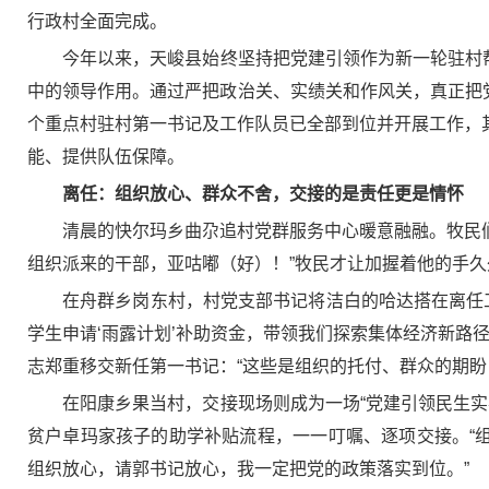
行政村全面完成。
今年以来，天峻县始终坚持把党建引领作为新一轮驻村
中的领导作用。通过严把政治关、实绩关和作风关，真正把
个重点村驻村第一书记及工作队员已全部到位并开展工作，其
能、提供队伍保障。
离任：组织放心、群众不舍，交接的是责任更是情怀
清晨的快尔玛乡曲尕追村党群服务中心暖意融融。牧民们
组织派来的干部，亚咕嘟（好）！”牧民才让加握着他的手久
在舟群乡岗东村，村党支部书记将洁白的哈达搭在离任
学生申请‘雨露计划’补助资金，带领我们探索集体经济新路
志郑重移交新任第一书记：“这些是组织的托付、群众的期盼
在阳康乡果当村，交接现场则成为一场“党建引领民生
贫户卓玛家孩子的助学补贴流程，一一叮嘱、逐项交接。“
组织放心，请郭书记放心，我一定把党的政策落实到位。”