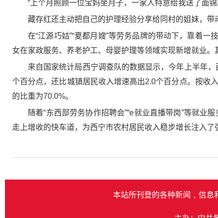
“上个月照顾一位宝妈坐月子，一家人特意给我送了面锦
藏存红还主动把自己的护理经验分享给同村的姐妹，带
在“江源巧姑”“夏都月嫂”等劳务品牌的带动下，靠着
女在家政服务、养老护工、母婴护理等领域实现新增就业。其中
来自国家统计局西宁调查队的数据显示，今年上半年，西宁
个百分点，还比城镇居民收入增速高出2.0个百分点。按收入
的比重为70.0%。
随着“东西部劳务协作招聘会”“e就业直播带岗”等就业
走上增收的快车道，为西宁市农村居民收入稳步增长注入了
本站所刊登的各种新闻﹑信息