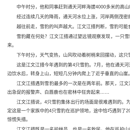
中午时分，他和同事赶到通天河畔海拔4000多米的高
经过连续几天的降雨，通天河水位上涨，河岸两侧茂密
越往前走，雪豹的叫声越大。江文江措判断，雪豹可能
雪豹藏在何处？江文江措通过望远镜观察发现，一只雪
来。
下午时分，天气变热，山风吹动着树梢来回摆动，这只
这是江文江措今年遇到的第4只雪豹。7月，他在通天
边饮水后，转身上山，短短几分钟内爬上了近乎垂直的山崖
江文江措遇到雪豹最多的一次是在两年前。那天，江文
出急促的报警声、白唇鹿也在密林中狂奔起来……
江文江措说，4只雪豹集体出行的场面是很难遇到的。
定这是一个家族中的4只雪豹在巡护领地，途中恰巧遇到了2
惊慌失措。
江文江措既是一名护林员，也是一名牧民。他在巡护山林