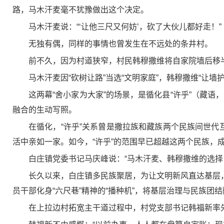
路，马木汗麦毫不犹豫做出这个决定。
马木汗麦说：“‘让他三尺又何妨’，砍了大伙儿都好走！”
无独有偶，同样的事情也曾发生在不远处的条井村。
前不久，因为村道狭窄，村民韩穆撒维将自家院墙后移半
马木汗麦因“砍树让路”当选“文明家庭”，韩穆撒维“让
这两幕“舍小家为大家”的场景，是循化县“许乎”（藏语
融合的生动写照。
在循化，“许乎”关系曾是撒拉族和藏族两个民族间世代
活中亲如一家。如今，“许乎”的范围早已超越这两个民族，
白庄镇党委书记马庆峰说：“马木汗麦、韩穆撒维的选择
长久以来，白庄镇多民族聚居，为让文明新风直达基层，
员干部化身“六尺巷”精神的“播种机”，将基层治理与民族团
在上拉边村拓宽主干道过程中，村党支部书记韩福新率先