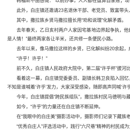
韩福新不由感慨：“以前办事，人人都在盘算自家账；现
此外，白庄镇还邀请23名退休干部、老党员、致富带头人
其中，撒拉族乡贤马撒拉擅长用“劝和说理”化解矛盾。
去年春天，乙日亥村两户人家因宅基地边界起争执，他盘
是人情！”最终两家各让半米，还共修一条便民小路。
去年以来，像马撒拉这样的乡贤，已化解纠纷20余起，
“许乎！许乎！”
前不久，白庄镇人民政府大院中，第二届“许乎杯”拔河
看着这一幕，白庄镇党委委员、副镇长韩卫良陷入回忆
不知是谁喊着‘许乎’发力，大家深受感染，随即高声同喊‘许
今年，白庄镇提倡“跨民族组队”，撒拉族村民马德明与藏
如今，“许乎”的力量还在白庄镇不断延伸。
在“我眼中的白庄美”摄影活动中，摄影师们记录下藏族
“优秀白庄人”评选活动中，践行“六尺巷”精神的村民成