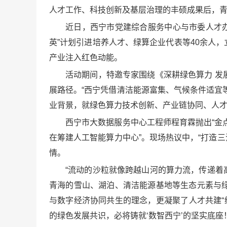
人才工作、科技创新及基层治理的丰硕成果后，
近日，西宁市党建综合服务中心与市委人才办共
英”计划引进培养人才、绿算企业代表等40余人
产业注入红色动能。
活动期间，特邀专家围绕《深耕绿色算力 
展路径。“西宁凭借清洁能源富集、气候条件适宜
业背景，就绿色算力技术创新、产业链协同、人
西宁市大数据服务中心工程师程育霖抛出“金
在筹建人工智能算力中心”。现场热议中，“打造
情。
“流动的沙粒就像跨越山河的算力流，传递着
青海的雪山、湖泊、清洁能源基地等生态元素与
与数字经济协同共生的理念，更凝聚了人才共建“
的绿色发展共识，必将铸就‘数智西宁’的坚实底座！