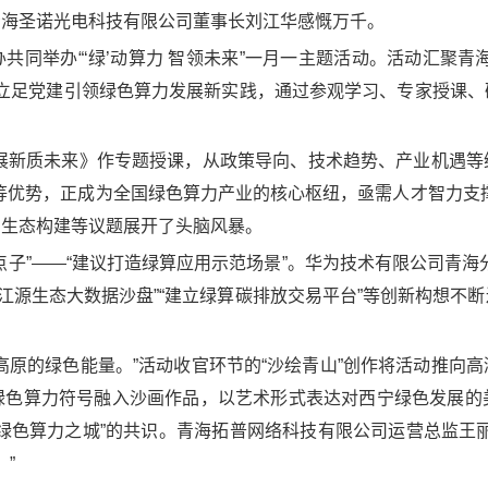
青海圣诺光电科技有限公司董事长刘江华感慨万千。
同举办“‘绿’动算力 智领未来”一月一主题活动。活动汇聚青海
，立足党建引领绿色算力发展新实践，通过参观学习、专家授课
发展新质未来》作专题授课，从政策导向、技术趋势、产业机遇等
等优势，正成为全国绿色算力产业的核心枢纽，亟需人才智力支
才生态构建等议题展开了头脑风暴。
点子”——“建议打造绿算应用示范场景”。华为技术有限公司青海
三江源生态大数据沙盘”“建立绿算碳排放交易平台”等创新构想不
高原的绿色能量。”活动收官环节的“沙绘青山”创作将活动推向
绿色算力符号融入沙画作品，以艺术形式表达对西宁绿色发展的
绿色算力之城”的共识。青海拓普网络科技有限公司运营总监王
”