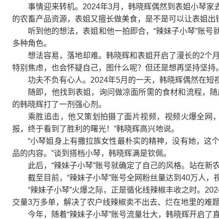
事情迎来转机。2024年3月，韩晓辉偶然到表姐小琴
的农畜产品资源，表姐又擅长做美食，是不是可以让表姐出镜
听到他的想法，表姐和他一拍即合，“辣妹子小琴”账
多种角色。
想法容易，落地却难。韩晓辉和表姐开启了漫长的2个
特别焦虑，也会怀疑自己，图什么呢？但还是想再坚持坚持。
功夫不负有心人。2024年5月的一天，韩晓辉偶然在
随即，他找到表姐，询问做凉面所需的食材和流程，随
的韩晓辉打了一剂强心剂。
乘胜追击，他又策划拍摄了面片视频，视频火爆全网，
报，终于看到了胜利的曙光！”韩晓辉高兴地说。
“小琴姐身上有撒拉族女性最朴实的精神，没有她，这
品的内容。”谈到搭档小琴，韩晓辉满是钦佩。
此后，“辣妹子小琴”账号就确定了自己的风格。站在新
截至目前，“辣妹子小琴”账号全网粉丝量达到40万人，
“辣妹子小琴”火爆之际，正是循化线辣椒丰收之时。2
交量3万多单，解决了农户线辣椒卖不出去、烂在地里的难题
今年，随着“辣妹子小琴”账号流量壮大，韩晓辉开启了直