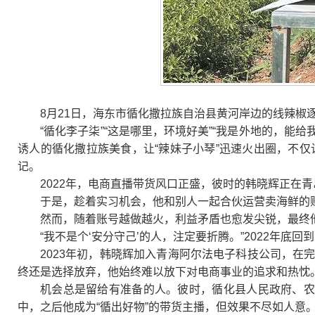
8月21日，海东市循化撒拉族自治县黄河岸边的线辣椒
“循化李子柒”“这是哪里，环境好美”“我是外地的，能
诱人的循化撒拉族美食，让“辣妹子小琴”迅速火出圈，不
记。
2022年，电商直播带货风口正盛，彼时的韩晓辉正在
于是，趁着实习机会，他和别人一起合伙运营卖海鲜的
然而，随着账号越做越火，利益矛盾也愈发尖锐，最终
“我不是个‘安分守己’的人，注定要折腾。”2022年
2023年初，韩晓辉加入青海阿尔法电子科技公司，在
终还是选择放弃，他始终难以放下对电商事业的追求和热忱
机会总是留给有准备的人。彼时，循化县人民政府、农
中，之后他成为“循出好物”的带货主播，但效果不尽如人意