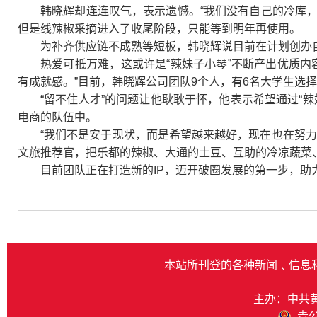
韩晓辉却连连叹气，表示遗憾。“我们没有自己的冷库，
但是线辣椒采摘进入了收尾阶段，只能等到明年再使用。
为补齐供应链不成熟等短板，韩晓辉说目前在计划创办
热爱可抵万难，这或许是“辣妹子小琴”不断产出优质
有成就感。”目前，韩晓辉公司团队9个人，有6名大学生选
“留不住人才”的问题让他耿耿于怀，他表示希望通过“
电商的队伍中。
“我们不是安于现状，而是希望越来越好，现在也在努力
文旅推荐官，把乐都的辣椒、大通的土豆、互助的冷凉蔬菜
目前团队正在打造新的IP，迈开破圈发展的第一步，助
本站所刊登的各种新闻﹑信息
主办：中共
青公网