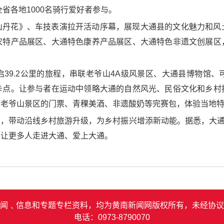
省各地1000名骑行爱好者参与。
山丹花》、车技表演拉开活动序幕，展现大通县的文化魅力和风
农特产品展区、大通特色康养产品展区、大通特色非遗文创展区
39.2公里的旅程，串联老爷山4A级风景区、大通县博物馆
卡点。让参与者在运动中领略大通的自然风光、民俗文化和乡村
含老爷山景区的门票、青稞美酒、非遗酸奶等完赛包，体验当地
，带动沿线乡村旅游升级，为乡村振兴增添新动能。据悉，大通县将
，让更多人走进大通、爱上大通。
闻﹑信息和专题专栏资料，均为黄南新闻网版权所有，未经协议
电话：0973-8790070