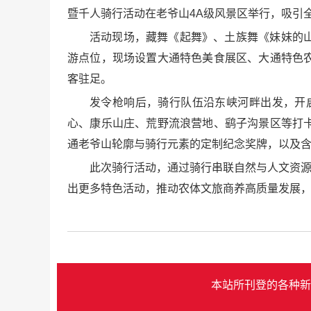
暨千人骑行活动在老爷山4A级风景区举行，吸引全
活动现场，藏舞《起舞》、土族舞《妹妹的
游点位，现场设置大通特色美食展区、大通特色
客驻足。
发令枪响后，骑行队伍沿东峡河畔出发，开启
心、康乐山庄、荒野流浪营地、鹞子沟景区等打
通老爷山轮廓与骑行元素的定制纪念奖牌，以及
此次骑行活动，通过骑行串联自然与人文资源
出更多特色活动，推动农体文旅商养高质量发展
本站所刊登的各种新