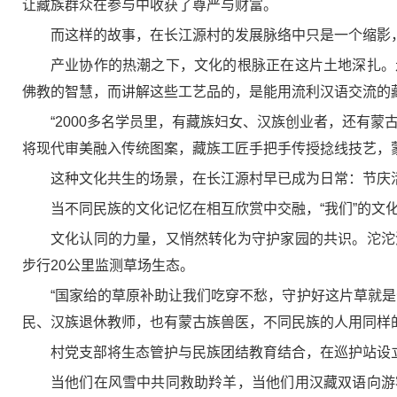
让藏族群众在参与中收获了尊严与财富。
而这样的故事，在长江源村的发展脉络中只是一个缩影
产业协作的热潮之下，文化的根脉正在这片土地深扎。
佛教的智慧，而讲解这些工艺品的，是能用流利汉语交流的
“2000多名学员里，有藏族妇女、汉族创业者，还有
将现代审美融入传统图案，藏族工匠手把手传授捻线技艺，
这种文化共生的场景，在长江源村早已成为日常：节庆
当不同民族的文化记忆在相互欣赏中交融，“我们”的文
文化认同的力量，又悄然转化为守护家园的共识。沱沱
步行20公里监测草场生态。
“国家给的草原补助让我们吃穿不愁，守护好这片草就是
民、汉族退休教师，也有蒙古族兽医，不同民族的人用同样的
村党支部将生态管护与民族团结教育结合，在巡护站设
当他们在风雪中共同救助羚羊，当他们用汉藏双语向游