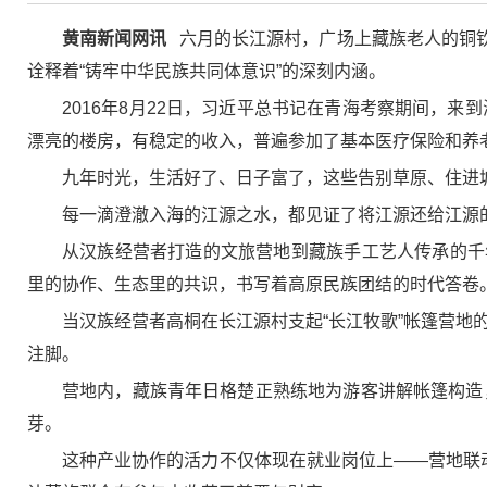
黄南新闻网讯
六月的长江源村，广场上藏族老人的铜
诠释着“铸牢中华民族共同体意识”的深刻内涵。
2016年8月22日，习近平总书记在青海考察期间，
漂亮的楼房，有稳定的收入，普遍参加了基本医疗保险和养老
九年时光，生活好了、日子富了，这些告别草原、住进
每一滴澄澈入海的江源之水，都见证了将江源还给江源
从汉族经营者打造的文旅营地到藏族手工艺人传承的千
里的协作、生态里的共识，书写着高原民族团结的时代答卷
当汉族经营者高桐在长江源村支起“长江牧歌”帐篷营地
注脚。
营地内，藏族青年日格楚正熟练地为游客讲解帐篷构造
芽。
这种产业协作的活力不仅体现在就业岗位上——营地联