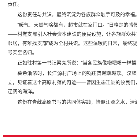
责任。
这份责任与共识，最终沉淀为各族群众触手可及的幸福
“暖气、天然气啥都有，超市就在家门口。”日格楚的
——村党支部引入社会资本建设的便民设施，让各族群众共
邻居，有难找支部”成为全村共识。这些温暖的日常，最终凝结
号实至名归。
正如驻村第一书记梁亮所说：“当各民族像糌粑粉一样
暮色渐浓时，长江源村广场上的锅庄舞越跳越欢。汉族
立，见证着这个高原村落的奇迹——曾因生态迁徙的牧民们
辽阔的海洋。
这份在青藏高原书写的共同体实践，恰似江源之水，清