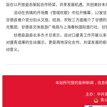
旨在以开放姿态架起合作桥梁，共享发展机遇、共创美好未
活动在热情的开场舞《雪域欢歌》中拉开帷幕，12家
甘德县推介官分别从文旅、招商、农牧三方面推介了甘德的
光集团、甘德县文体旅游广电局与上海春秋国际旅行社、甘
甘德县副县长多杰才旦表示，自对口援青工作开展以来
对援青成果的生动展示，更是两地深化合作、共谋发展的崭
动意义。
本站所刊登的各种新闻﹑信息
主办：中共
青公网