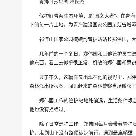
青海日报记者 赵俊杰
保护好青海生态环境，是“国之大者”。在青
下的每一片土地，为青海建设国家公园示范省增
祁连山国家公园硫磺沟管护站站长郑伟国，
几年前的一个冬日，郑伟国和其他管护员在
他东西，看上去似乎很正常，机敏的郑伟国却意识
过了不久，这辆车又出现在他的视野里，郑
森林派出所报案，闻讯赶来的森林警察当场缴获了
郑伟国工作的管护站地处偏远，生活条件艰
他也没有拒绝过。
除了日常巡护工作，郑伟国每月会带着管护
护，走到山下没有路便徒步前行，遇到悬崖峭壁