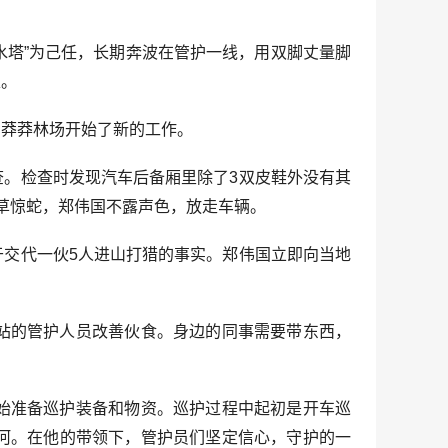
水塔”为己任，长期奔波在管护一线，用双脚丈量脚
表。
的莽莽林场开始了新的工作。
。检查时发现汽车后备厢里除了3双皮鞋外没有其
草惊蛇，郑伟国不露声色，放走车辆。
交代一伙5人进山打猎的事实。郑伟国立即向当地
站的管护人员改善伙食。身边的同事需要带东西，
始准备巡护装备和物资。巡护过程中起初是开车巡
河。在他的带领下，管护员们坚定信心，守护的一