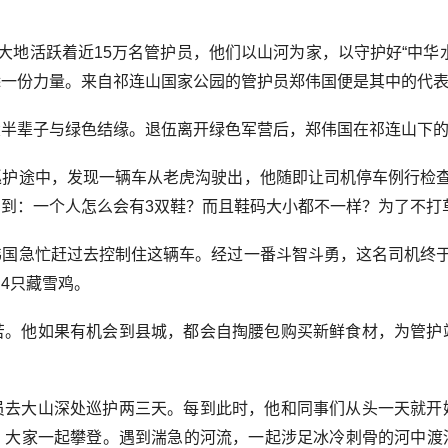
海大地活跃着近15万名管护员，他们以山河为家，以守护好“中华
添一份力量。来自祁连山国家公园的管护员郑伟国便是其中的代
大半辈子与绿色结缘。退伍离开绿色军营后，郑伟国在祁连山下
巡护途中，发现一辆车从老虎沟驶出，他随即让司机停车例行检查
到：一个人怎么会有3双鞋？而且鞋码大小都不一样？为了不打
伟国急忙赶过去控制住这辆车。经过一番斗智斗勇，这名司机终于
4只藏雪鸡。
苦。他如果有机会到县城，都会自掏腰包购买新鲜食材，为管护
员去大山深处巡护两三天。每到此时，他和同事们从头一天就开
，大家一起攀登。遇到湍急的河流，一起涉足冰冷刺骨的河中渡