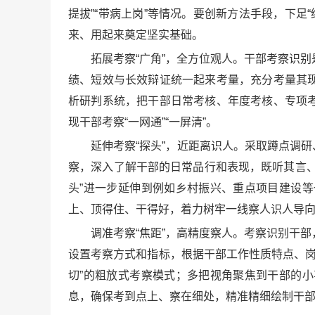
提拔”“带病上岗”等情况。要创新方法手段，下足
来、用起来奠定坚实基础。
拓展考察“广角”，全方位观人。干部考察识别
绩、短效与长效辩证统一起来考量，充分考量其
析研判系统，把干部日常考核、年度考核、专项
现干部考察“一网通”“一屏清”。
延伸考察“探头”，近距离识人。采取蹲点调
察，深入了解干部的日常品行和表现，既听其言
头”进一步延伸到例如乡村振兴、重点项目建设
上、顶得住、干得好，着力树牢一线察人识人导
调准考察“焦距”，高精度察人。考察识别干部
设置考察方式和指标，根据干部工作性质特点、岗
切”的粗放式考察模式；多把视角聚焦到干部的
息，确保考到点上、察在细处，精准精细绘制干部“