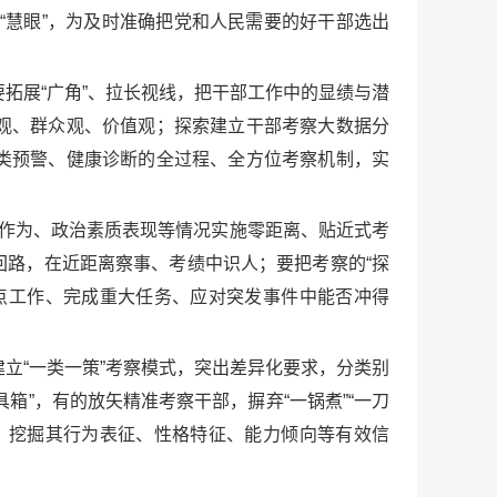
的“慧眼”，为及时准确把党和人民需要的好干部选出
要拓展“广角”、拉长视线，把干部工作中的显绩与潜
观、群众观、价值观；探索建立干部考察大数据分
类预警、健康诊断的全过程、全方位考察机制，实
当作为、政治素质表现等情况实施零距离、贴近式考
路，在近距离察事、考绩中识人；要把考察的“探
点工作、完成重大任务、应对突发事件中能否冲得
建立“一类一策”考察模式，突出差异化要求，分类别
”，有的放矢精准考察干部，摒弃“一锅煮”“一刀
，挖掘其行为表征、性格特征、能力倾向等有效信