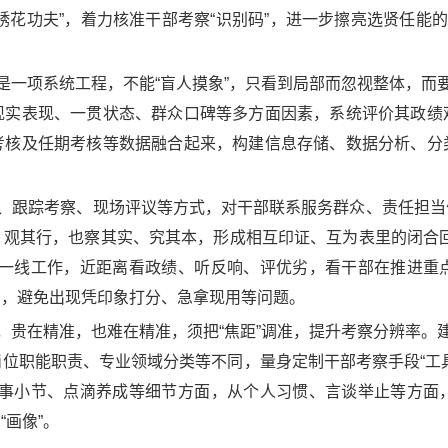
“绣花功夫”，着力核准干部考察“识别码”，进一步擦亮选贤任能
是一项系统工程，不能“盲人摸象”，只看到局部而忽视整体，而
现实表现、一贯状态、群众口碑等多方面因素，系统评价其政绩
考核及任期考核等数据融合起来，构建信息存储、数据分析、分
研、跟踪考察、现场评议等方式，对干部联系服务群众、责任担
、观其行，也察其实、究其本，形成相互印证、互为表里的闭合回
等一线工作，近距离看政绩、听反响、评优劣，看干部在推进重
向，避免出现凭印象打分、急拿现用等问题。
，贵在精准，也难在精准，须把“焦距”调准，提升考察分辨率。
位职能职责、专业领域分类等不同，量身定制干部考察手段“工具箱
小事小节、点滴养成等细节方面，从个人习惯、言谈举止等方面
画像”。