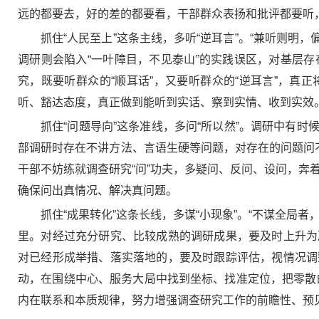
远的都要去，好的差的都要看，干部群众表扬和批评都要听
抓住“人民至上”这条主线，多听“逆耳言”。“兼听则明
调研则会陷入“一叶障目，不见泰山”的实践误区，对基层
究，既要听群众的“顺耳话”，又要听群众的“逆耳言”，
听、豁达态度，真正做到能听到实话、察到实情、收到实效
抓住“问题导向”这条准线，多问“所以然”。调研中有
部调研时存在不讲方法、言语生硬等问题，对存在的问题问
干部不妨练就调查研究“问”功夫，多疑问、反问、设问，奔
确保问出真情况、解决真问题。
抓住“成果转化”这条长线，多谋“小现象”。“不谋全
里。对经过充分研究、比较成熟的调研成果，要及时上升为
对已经形成举措、落实落地的，要及时跟踪评估，视情况调
动，在围绕中心、服务大局中找到坐标、找准定位，把零散的
内在联系和本质规律，努力增强调查研究工作的前瞻性、预