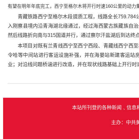
有望在明年年底完工，西宁至格尔木将开行时速160公里的动力
青藏铁路西宁至格尔木段提质工程，线路全长759.7
入刚察县境内沿青海湖北缘通过，经过海西蒙古族藏族自治
然后线路折向南与315国道并行，通过察尔汗盐湖后到达终
本项目对既有兰青线西宁至西宁西段、青藏线西宁西至
令哈等中间站进行客运设施补强，并在海晏站新建客运站
业；对沿线问题桥涵进行改造，并在现状线路基础上开行时速
本站所刊登的各种新闻﹑信息
主办：中共