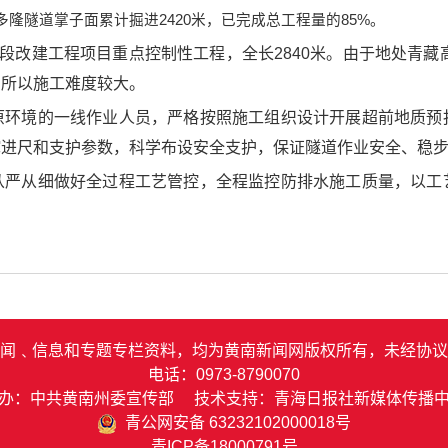
隆隧道掌子面累计掘进2420米，已完成总工程量的85%。
段改建工程项目重点控制性工程，全长2840米。由于地处青藏
，所以施工难度较大。
原环境的一线作业人员，严格按照施工组织设计开展超前地质预
挖进尺和支护参数，科学布设安全支护，保证隧道作业安全、稳
从严从细做好全过程工艺管控，全程监控防排水施工质量，以工
闻﹑信息和专题专栏资料，均为黄南新闻网版权所有，未经协议
电话：0973-8790070
办：中共黄南州委宣传部 技术支持：青海日报社新媒体传播
青公网安备 63232102000018号
青ICP备18000791号