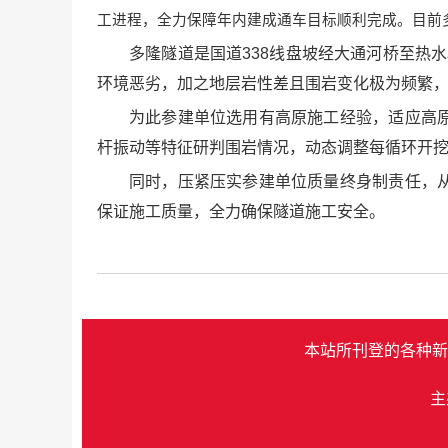
工进程，全力保障年内建成通车目标顺利完成。目前多
多隆隧道是国道338线盘坡经大通河桥至热水
环境恶劣，加之地层岩性差且围岩变化极为频繁
为此参建单位选用有高原施工经验，适应高
杆振动等特征研判围岩情况，动态调整每循环开
同时，压紧压实参建单位质量终身制责任，
保证施工质量，全力确保隧道施工安全。
本站所刊登的各种新
主