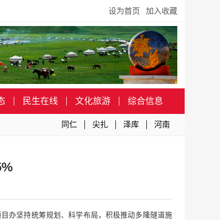
设为首页
加入收藏
态
民生在线
文化旅游
综合信息
同仁
尖扎
泽库
河南
5%
程项目办坚持统筹规划、科学布局，积极推动多隆隧道施