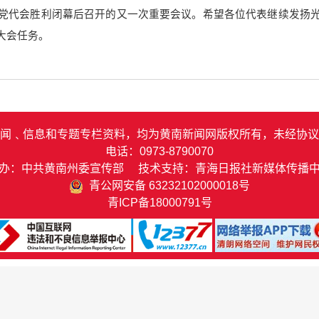
党代会胜利闭幕后召开的又一次重要会议。希望各位代表继续发扬
大会任务。
闻﹑信息和专题专栏资料，均为黄南新闻网版权所有，未经协议
电话：0973-8790070
办：中共黄南州委宣传部 技术支持：青海日报社新媒体传播
青公网安备 63232102000018号
青ICP备18000791号