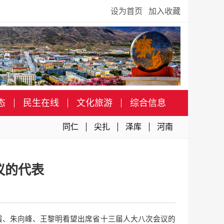
设为首页
加入收藏
态
民生在线
文化旅游
综合信息
同仁
尖扎
泽库
河南
议的代表
霞、朱向峰、王黎明看望出席省十三届人大八次会议的