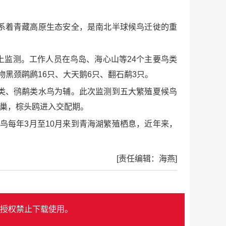
系着青藏高原生态安全，是南北半球候鸟迁徙的重
监测。工作人员在鸟岛、海心山等24个主要鸟类
物黑颈䴙䴘16只、大天鹅6只、翻石鹬3只。
类、鸻鹬类水鸟为辅。此次监测到五大繁殖夏候鸟
始营巢，棕头鸥进入交配期。
鸟每年3月至10月来到青海湖繁殖栖息，近年来，
[责任编辑：海燕]
授权禁止下载使用。