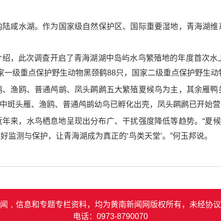
内陆咸水湖。作为国家级自然保护区、国际重要湿地，青海湖维
介绍，此次调查开启了青海湖湖中岛屿水鸟繁殖地的年度首次水上
国家一级重点保护野生动物黑颈鹤88只，国家二级重点保护野生动
鸥、渔鸥、普通鸬鹚、凤头䴙䴘五大繁殖夏候鸟为主，其余雁鸭
3%，其中斑头雁、渔鸥、普通鸬鹚幼鸟已孵化出壳，凤头䴙䴘已开
年来，水鸟栖息地呈现出分布广、干扰强度降低等趋势。“夏候
好监测与保护，让青海湖成为真正的‘鸟类天堂’。”何玉邦说。
闻﹑信息和专题专栏资料，均为黄南新闻网版权所有，未经协议
电话：0973-8790070