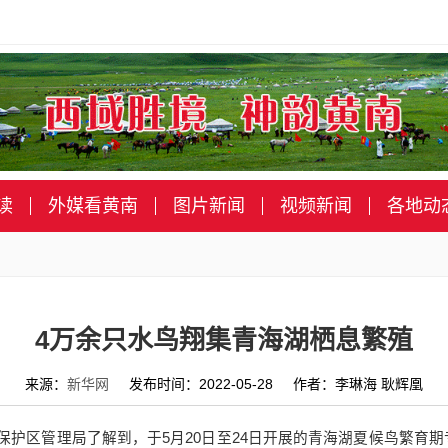
读
外媒看黄南
图片新闻
视频新闻
各地动
4万余只水鸟翔集青海湖栖息繁殖
来源：
新华网
发布时间：2022-05-28 作者：李琳海 耿辉凰
护区管理局了解到，于5月20日至24日开展的青海湖夏候鸟繁育期专项